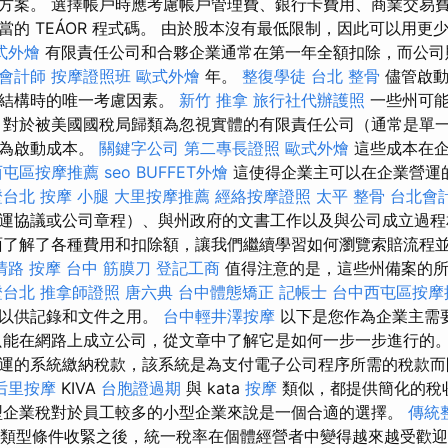
方案。 選擇帳戶時應考慮帳戶管理費、銀行卡費用、商業交易費
當的 TEÁOR 程式碼。 由於股本沒有最低限制，因此可以用更
式外燴
有限責任公司和合夥企業通常在第一年全額扣除，而公司
會計師
按摩證照班
歐式外燴
年。
整復學徒
台北 整骨
儘管啟動
務結構時的唯一考慮因素。
新竹 推拿
旅行社代辦護照
一些州可能
 對於被美國國稅局歸類為忽視實體的有限責任公司（通常是單
視為啟動成本。
關鍵字公司
第二專長證照
歐式外燴
這些成本在企
西屯區按摩推薦
seo
BUFFET外燴
這使得企業主可以在企業營運
證台北
按摩 小腿
大里按摩推薦
經絡按摩證照
太平 整骨
台北會
運協議或公司章程）、與州政府的文書工作以及與公司成立過程
面了解了各種費用和扣除額，讓我們繼續學習如何瀏覽索賠流程
清路 按摩
台中 筋膜刀
登記工商
值得注意的是，這些州備案的所
證台北
推拿師證照
唐六典
台中體態矯正
記帳士
台中西屯區按摩
們以供記錄和文件之用。
台中輕井澤按摩
以下是您作為企業主需
只能在網路上成立公司，從文章中了解它是如何一步一步進行的
運的系統繳納稅款，該系統是為支付電子公司程序所需的稅款
后里按摩
KIVA
台胞證過期
與 kata
按摩
類似，都提供簡化的稅
企業稅對於員工較多的小型企業來說是一個合適的選擇。
傳統
類型條件收緊之後，統一稅率在個體經營者中變得越來越受歡