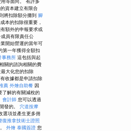
用等面向。 有許多
少的資本建立有限合
則將扣除額分攤到
腳
成本的扣除很重要，
有額外的申報要求或
一成員有限責任公
業開始營運的當年可
的第一年獲得全額扣
計事務所
這包括與起
相關的諮詢相關的費
並最大化您的扣除
有收據都是申請扣除
推薦
外燴自助餐
因
要了解的有關減稅的
。
會計師
您可以透過
而開發的。
穴道按摩
收選項並產生更多佣
整復推拿技術士證照
迎。
外燴
泰國簽證
您