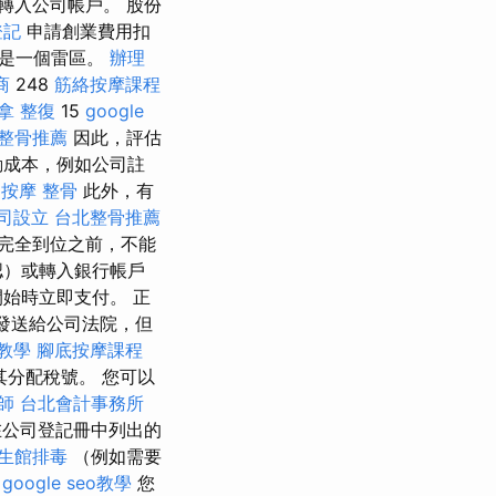
轉入公司帳戶。 股份
登記
申請創業費用扣
能是一個雷區。
辦理
商
248
筋絡按摩課程
拿 整復
15
google
整骨推薦
因此，評估
動成本，例如公司註
 按摩 整骨
此外，有
司設立
台北整骨推薦
完全到位之前，不能
認）或轉入銀行帳戶
始時立即支付。 正
號發送給公司法院，但
教學
腳底按摩課程
分配稅號。 您可以
師
台北會計事務所
在公司登記冊中列出的
生館排毒
（例如需要
google seo教學
您