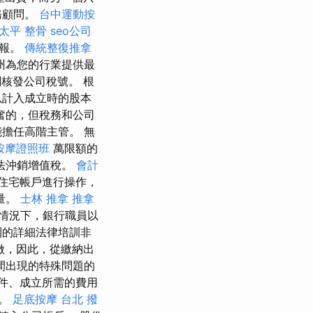
務顧問。
台中運動按
太平 整骨
seo公司
申報。
傳統整復推拿
州為您的行業提供最
核發公司稅號。 根
以計入成立時的股本
奮的，但稅務和公司
擔任高階主管。 無
按摩證照班
萬限額的
法沖銷增值稅。
會計
住宅帳戶進行操作，
量。
士林 推拿
推拿
情況下，銀行職員以
則的詳細法律培訓非
做，因此，從繳納出
間出現的特殊問題的
件、成立所需的費用
戶。
足底按摩
台北 撥