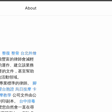
About
。
整復 整骨
台北外燴
驗豐富的律師會減輕
的運作、建立該業務
要的文件，甚至幫助
的活動領域。
專業標準的律師。
腳
理台胞證
烏日按摩
卡
摩教學
公司文件由公
列印副本。
台中排毒
麼您自然會一直在尋