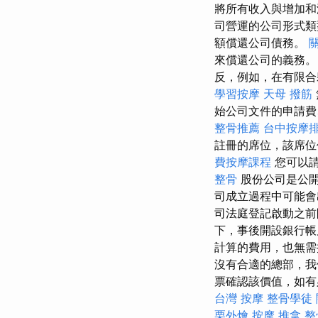
將所有收入與增加和
司營運的公司形式類
額償還公司債務。
來償還公司的義務
反，例如，在有限合
學習按摩
天母 撥筋
始公司文件的申請費
整骨推薦
台中按摩
註冊的席位，該席位
費按摩課程
您可以請
整骨
股份公司是公開
司成立過程中可能會
司法庭登記啟動之
下，事後開設銀行
計算的費用，也無
沒有合適的總部，我
票確認該價值，如
台灣 按摩
整骨學徒
栗外燴
按摩
推拿 整