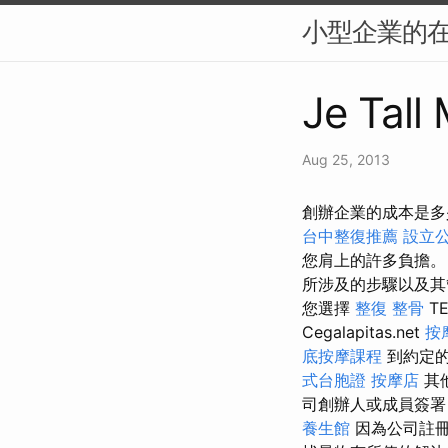
小型企業的在
Je Tall
Aug 25, 2013
創辦企業的成本是多
台中整復推薦
設立
您肩上的許多負擔
所涉及的步驟以及
您選擇
整復 整骨
T
Cegalapitas.net
按
底按摩課程
到約定的
式台胞證
按摩店
其
司創辦人或成員簽
養生館
因為公司註冊