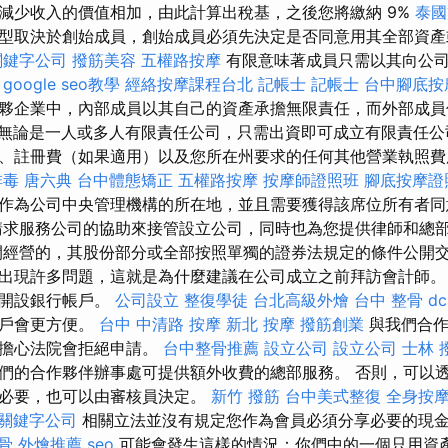
減少收入的價值相加，由此計算出稅基，之後您將繳納 9%
泰國
型取決於創始成員，創始成員必須先決定是否同意用其全部資產
關鍵字公司
撥筋美容
五權路按摩
有限意味著成員只需以其向公
。
google seo教學
經絡按摩課程台北
記帳士
記帳士
台中腳底按
夥企業中，內部成員以其自己的資產承擔無限責任，而外部成員
無論是一人或多人有限責任公司，只需出資即可成立有限責任公
、註冊費（如果適用）以及您所在州要求的任何其他營業執照
排毒
唐六典
台中體態矯正
五權路按摩
按摩師證照班
腳底按摩證
作為公司中央管理機構的所在地，並且需要獲得該席位所有者
求服務公司的協助來接管設立公司，同時也為您提供律師和總
經營的，其股份部分或全部按照單獨的證券法規定的條件公開
出現許多問題，這就是為什麼建議在公司成立之前拜訪會計師。
前開設銀行帳戶。
公司設立
整復學徒
台北高級外燴
台中 整骨 dc
帳戶會更方便。
台中 中清路 按摩
新北 按摩
撥筋創業
與我們合作
需擔心法院會拒絕申請。
台中整骨推薦
設立公司
設立公司
士林 
們的合作夥伴辦事處可提供額外收費的總部服務。 否則，可以
有必要，也可以由審核員決定。
新竹 撥筋
台中美式整復
全身按
關鍵字公司
相關立法並沒有規定您作為會員必須分享必要的現
骨
外燴推薦
seo
可能會發生這樣的情況：你們中的一個只用資