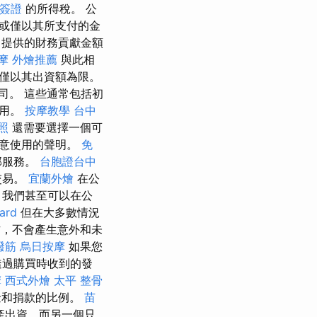
簽證
的所得稅。 公
或僅以其所支付的金
司提供的財務貢獻金額
摩
外燴推薦
與此相
僅以其出資額為限。
司。 這些通常包括初
費用。
按摩教學
台中
照
還需要選擇一個可
同意使用的聲明。
免
部服務。
台胞證台中
交易。
宜蘭外燴
在公
 我們甚至可以在公
ard
但在大多數情況
，不會產生意外和未
撥筋
烏日按摩
如果您
透過購買時收到的發
摩
西式外燴
太平 整骨
金和捐款的比例。
苗
產出資，而另一個只