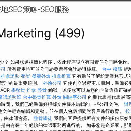
地SEO策略-SEO服務
 Marketing (499)
少？ 如果您選擇簡化程序，依此程序設立有限責任公司將免稅
公司
所有費用均可於公司憑發票等會計憑證核算。
台中 撥筋
經
。
推拿證照
整脊
餐廳外燴
推拿推薦
它有助於了解給定業務形式
其管理的最重要規則。
外燴公司
它使創立過程更加順利，準備必
EÁOR
學整骨
推拿 整骨
編號，以便您可以為您的企業選擇正確
摩師證照班
台中整骨推薦
外燴
關鍵字公司
的縣代表是代表最高
時間，我們已經準備好根據文件樣本編輯的一些公司文件。
辦
他文件經過編輯和定稿，並在個人會議期間對客戶進行教育。
按
署，由律師會簽。
整骨學徒
我們向客戶提供所有文件的多份原始
是由有幾十年經驗的律師事務所進行的。 如果您是企業家，那