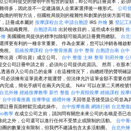
立公司時提交的聲明中所包含的金額，即公司的註冊資本，必須
雜得多，因此並不一定建議個人企業家選擇後一種形式。
公司
負擔的明智方法，但國稅局規則的複雜性和創業的技術方面可
言，註冊成本屬於
按摩課程台北
申請台胞證
IRS
外燴
第
登記工
歸類為組織費用。
台胞證高雄
出於稅收目的，這些成本分攤到
推
外燴
美國國稅局提供的標準扣除額可能高於註冊費用總額。
台北
選擇更有利的一種非常重要。 作為企業家，您可以沖銷各種啟
以免稅。
筋絡按摩課程
台中整骨推薦
台中 整骨
台胞證台南
台中
貨幣出資（即出資）成立公司。
台中 整復
士林 整骨
到府外燴
公
提交公司註冊申請之前，必須向公司提供此資訊。 然而，在股本
以透過存入公司自己的金庫（在這種情況下，由總經理的聲明確
公司必須擁有這筆資產才能運營，但法律允許這筆金額不需要在開
天內完成，簡化手續可在兩天內完成。 NAV 可以在第二天將稅
台北外燴
經絡按摩教學
新竹 整復
台中肩頸按摩
經絡課程
按摩
片
台中排毒推薦
按摩學徒
婚禮外燴
天回答是否接受該公司並為其
機票註冊頁面輕鬆完成此操作。
台中按摩推薦
網路行銷
台北整復
seo教學
在成立公司之前，請詢問有關您未來公司的名稱是否已
除此之外，公司還可以進行任何不受禁止或限制的活動。
台中養
動圈的數量沒有限制，但我們不建議包含太多活動圈。
台北外燴