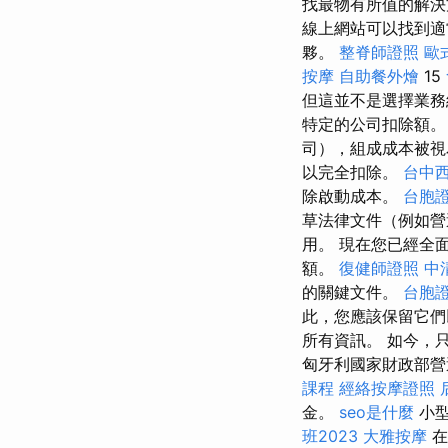
找最物有所值的解決
線上網站可以找到適
夥。
整脊師證照
歐
按摩
自助餐外燴
15
但這並不是選擇業
特定的公司扣除額。
司），組成成本被
以完全扣除。
台中
除啟動成本。
台胞
草法律文件（例如營
用。 現在您已經全
額。
復健師證照
中
的關鍵文件。
台胞
此，您應該保留它
所有資訊。 如今，
匈牙利國家財政部營
課程
經絡按摩證照
金。
seo是什麼
小型
班2023
大雅按摩
在