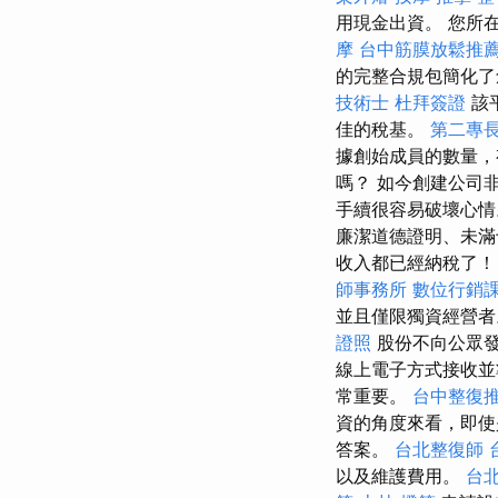
用現金出資。 您所
摩
台中筋膜放鬆推
的完整合規包簡化了
技術士
杜拜簽證
該
佳的稅基。
第二專
據創始成員的數量，
嗎？ 如今創建公司
手續很容易破壞心情
廉潔道德證明、未滿
收入都已經納稅了
師事務所
數位行銷
並且僅限獨資經營
證照
股份不向公眾
線上電子方式接收並
常重要。
台中整復
資的角度來看，即
答案。
台北整復師
以及維護費用。
台