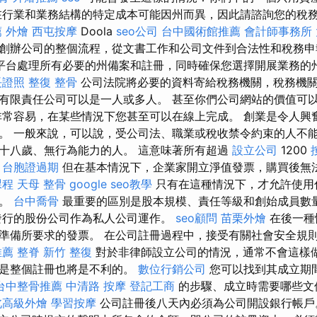
在行業和業務結構的特定成本可能因州而異，因此請諮詢您的稅
薦
外燴
西屯按摩
Doola
seo公司
台中國術館推薦
會計師事務所
創辦公司的整個流程，從文書工作和公司文件到合法性和稅務
平台處理所有必要的州備案和註冊，同時確保您選擇開展業務的
長證照
整復 整骨
公司法院將必要的資料寄給稅務機關，稅務機關
有限責任公司可以是一人或多人。 甚至你們公司網站的價值可
非常容易，在某些情況下您甚至可以在線上完成。 創業是令人興
。 一般來說，可以說，受公司法、職業或稅收禁令約束的人不能
十八歲、無行為能力的人。 這意味著所有超過
設立公司
1200
！
台胞證過期
但在基本情況下，企業家開立淨值發票，購買後無
課程
天母 整骨
google seo教學
只有在這種情況下，才允許使用
者。
台中喬骨
最重要的區別是股本規模、責任等級和創始成員數
發行的股份公司作為私人公司運作。
seo顧問
苗栗外燴
在後一種
準備所要求的發票。 在公司註冊過程中，接受有關社會安全規
推薦
整脊
新竹 整復
對於非律師設立公司的情況，通常不會這樣
使是整個註冊也將是不利的。
數位行銷公司
您可以找到其成立期
台中整骨推薦
中清路 按摩
登記工商
的步驟、成立時需要哪些文
北高級外燴
學習按摩
公司註冊後八天內必須為公司開設銀行帳