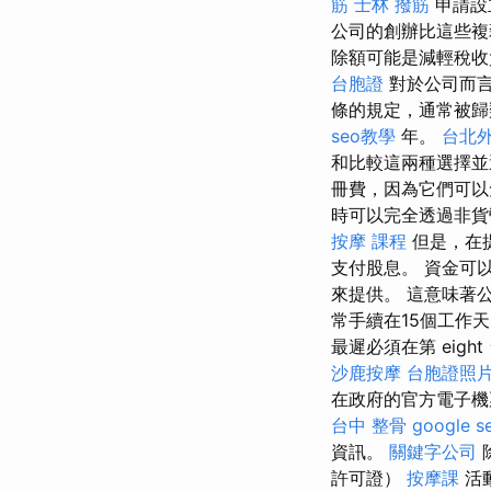
筋
士林 撥筋
申請設
公司的創辦比這些複
除額可能是減輕稅收
台胞證
對於公司而
條的規定，通常被
seo教學
年。
台北
和比較這兩種選擇並
冊費，因為它們可
時可以完全透過非
按摩 課程
但是，在
支付股息。 資金可
來提供。 這意味著
常手續在15個工作
最遲必須在第 eight
沙鹿按摩
台胞證照
在政府的官方電子
台中 整骨
google 
資訊。
關鍵字公司
許可證）
按摩課
活