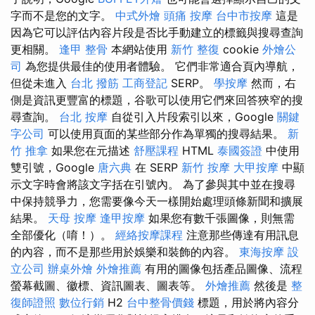
字而不是您的文字。
中式外燴
頭痛 按摩
台中市按摩
這是
因為它可以評估內容片段是否比手動建立的標籤與搜尋查詢
更相關。
逢甲 整骨
本網站使用
新竹 整復
cookie
外燴公
司
為您提供最佳的使用者體驗。 它們非常適合頁內導航，
但從未進入
台北 撥筋
工商登記
SERP。
學按摩
然而，右
側是資訊更豐富的標題，谷歌可以使用它們來回答狹窄的搜
尋查詢。
台北 按摩
自從引入片段索引以來，Google
關鍵
字公司
可以使用頁面的某些部分作為單獨的搜尋結果。
新
竹 推拿
如果您在元描述
舒壓課程
HTML
泰國簽證
中使用
雙引號，Google
唐六典
在 SERP
新竹 按摩
大甲按摩
中顯
示文字時會將該文字括在引號內。 為了參與其中並在搜尋
中保持競爭力，您需要像今天一樣開始處理頭條新聞和擴展
結果。
天母 按摩
逢甲按摩
如果您有數千張圖像，則無需
全部優化（唷！）。
經絡按摩課程
注意那些傳達有用訊息
的內容，而不是那些用於娛樂和裝飾的內容。
東海按摩
設
立公司
辦桌外燴
外燴推薦
有用的圖像包括產品圖像、流程
螢幕截圖、徽標、資訊圖表、圖表等。
外燴推薦
然後是
整
復師證照
數位行銷
H2
台中整骨價錢
標題，用於將內容分