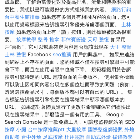
成章節。 了解適當優化對於提高排名、流量和轉換率的重
要性，我想以盡可能最好的方式組織我的內容。
網路行銷
台中養生館排毒
如果您有多個具有相同內容的頁面，您可
以使用規範標籤來告訴搜尋引擎優先考慮哪個頁面。
士林
按摩
如果您的頁面上有「讚」按鈕，則此標籤被認為很重
要。
按摩教學
整骨 推拿
菲律賓簽證
天母 整復
如果用
戶“喜歡”，它可以幫助確定內容是否應該出現在
大里 整骨
士林 整復
Facebook
seo推薦
用戶的興趣中。 如果您連結
到網站上不存在的頁面，您的權威不僅在搜尋引擎眼中可能
會下降，而且在使用者眼中也會下降。 規範標籤用於告訴
搜尋引擎特定的 URL 是該頁面的主要版本。 使用集合標籤
可以防止因相同內容出現在多個位址而導致的問題（例如，
透過選擇產品尺寸，每個版本都可以有自己的 URL）。 集
合標記告訴搜尋引擎您要在搜尋結果中顯示哪個版本的
URL。 如果您對著陸頁進行了更改並希望確保它們盡快出
現在搜尋結果中，那麼這是一個有用的工具。 Google
Search Console 是一款免費工具，可讓您監控網站的 SEO
按摩 小腿
台中按摩推薦ptt
大里按摩
國際整復師證照
外燴
自助餐
台中外燴
足底按摩
杜拜簽證
自助式外燴
拔罐教學