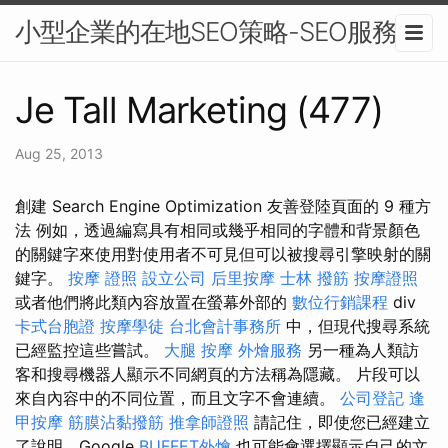
小型企業的在地SEO策略-SEO服務
Je Tall Marketing (477)
Aug 25, 2013
創建 Search Engine Optimization 友善登陸頁面的 9 種方
法 例如，透過編寫具有相同或幾乎相同的字體和背景顏色
的關鍵字來使用對使用者不可見但可以被搜尋引擎映射的關
鍵字。
按摩 證照
設立公司
后里按摩
士林 撥筋
按摩證照
或者他們將此類內容放置在螢幕外部的
數位行銷課程
div
卡式台胞證
按摩學徒
台北會計事務所
中，但現代搜尋系統
已經監控這些嘗試。
大腿 按摩
外燴服務
另一種為人類訪
客和搜尋機器人顯示不同網頁的方法稱為隱藏。 片段可以
來自內容中的不同位置，而且文字不會連續。
公司登記
逢
甲按摩
筋膜沾黏撥筋
推拿師證照
請記住，即使您已經建立
了說明，Google
BUFFET外燴
也可能會選擇顯示自己的文