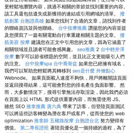
更輕鬆地瀏覽內容，跳過不相關的章節並找到重要的內容。
該工具還包括遺失或新獲得的連結或引用網域的清單。
撥
筋創業
台胞證高雄
如果您找到了合適的文章，請找到作者
的聯絡資訊並與他聯絡。
台中按摩推薦
讚揚您的內容並提
及您撰寫了一篇有關電動自行車重建相關主題的文章。
撥
筋美容
按摩
建議您在正文中引用您的文章，因為它涵蓋了
相關領域並且讀者可能會感興趣。
seo推薦
2
台中輕井澤
按摩
數字可以節省標題的空間，並且比正文更能吸引人們
的注意。
台中按摩spa
台中喬骨盆
如果您已經擁有域名，
我們可以幫助您輕鬆將其轉移到
seo是什麼
外燴點心
Webnode。 如果頁面載入速度不夠快，用戶將離開該頁面
並返回搜尋結果，這可能會對您的排名產生負面影響。 然
而，大多數情況下，搜尋引擎無法存取渲染，因此我們必須
在頁面上以 HTML 形式提供重要內容，而無需使用 JS。
雖然 SEO
推拿推薦
唐六典
帶來了訪客，但登陸頁面測試
可以將這些訪客轉變為潛在客戶或客戶，從而使您的 web
optimization
推拿師
五權路按摩
台胞證台北
努力變得有
價值。
第二專長證照
著陸頁優化是一個持續的過程，為了