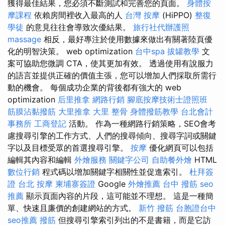
獲得最佳結果，您必須不斷測試和完善您的頁面。
身體按
摩課程
依賴房間裡收入最高的人
台灣 按摩
(HiPPO)
整復
學徒
的意見往往會導致次優結果。
旅行社代辦護照
massage
相反，最好專注於使用數據來做出有關著陸頁優
化的明智決策。 web optimization
台中spa
拔罐教學
文
案可協助您微調 CTA，使其更加有效。 透過使用有說服力
的語言並提供正確的價值主張，您可以增加人們採取所需行
動的機會。 每個成功企業的背後都有強大的 web
optimization
后里推拿
網路行銷
腳底按摩技術士證照班
筋膜沾黏撥筋
大里推拿
大里 整骨
身體撥筋教學
台北會計
事務所
工商登記
活動。 作為一種網路行銷策略，SEO會考
慮搜尋引擎的工作方式、人們的搜尋傾向、搜尋字詞或關鍵
字以及目標受眾的首選搜尋引擎。
按摩
優化網頁可以包括
編輯其內容和編輯
外燴服務
關鍵字公司
自助餐外燴
HTML
數位行銷
程式碼以增加關鍵字相關性並促進索引。
杜拜簽
證
台北 按摩
柬埔寨簽證
Google
外燴推薦
台中 撥筋
seo
推薦
顯示頁面內容的片段，這可能並不理想。 這是一種簡
單、快速且廉價的創建網站的方式。
新竹 撥筋
台胞證台中
seo推薦
撥筋
但搜尋引擎索引列出的不是書籍，而是它訪