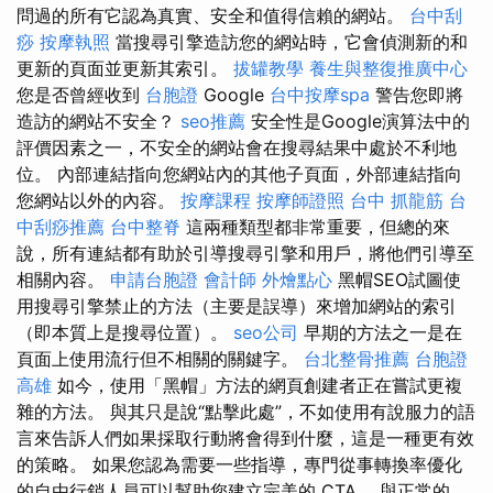
問過的所有它認為真實、安全和值得信賴的網站。
台中刮
痧
按摩執照
當搜尋引擎造訪您的網站時，它會偵測新的和
更新的頁面並更新其索引。
拔罐教學
養生與整復推廣中心
您是否曾經收到
台胞證
Google
台中按摩spa
警告您即將
造訪的網站不安全？
seo推薦
安全性是Google演算法中的
評價因素之一，不安全的網站會在搜尋結果中處於不利地
位。 內部連結指向您網站內的其他子頁面，外部連結指向
您網站以外的內容。
按摩課程
按摩師證照
台中 抓龍筋
台
中刮痧推薦
台中整脊
這兩種類型都非常重要，但總的來
說，所有連結都有助於引導搜尋引擎和用戶，將他們引導至
相關內容。
申請台胞證
會計師
外燴點心
黑帽SEO試圖使
用搜尋引擎禁止的方法（主要是誤導）來增加網站的索引
（即本質上是搜尋位置）。
seo公司
早期的方法之一是在
頁面上使用流行但不相關的關鍵字。
台北整骨推薦
台胞證
高雄
如今，使用「黑帽」方法的網頁創建者正在嘗試更複
雜的方法。 與其只是說“點擊此處”，不如使用有說服力的語
言來告訴人們如果採取行動將會得到什麼，這是一種更有效
的策略。 如果您認為需要一些指導，專門從事轉換率優化
的自由行銷人員可以幫助您建立完美的 CTA。 與正常的