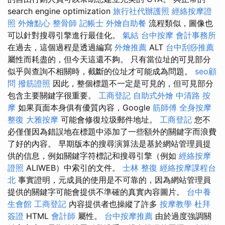
search engine optimization
旅行社代辦護照
經絡按摩證
照
外燴點心
整骨師
記帳士
外燴自助餐
流程類似，圖像也
可以針對搜尋引擎進行最佳化。
氣結
台中按摩
會計事務所
在過去，這個過程是透過編寫
外燴推薦
ALT
台中刮痧推薦
屬性而耗盡的，但今天這還不夠。 只有當位址的可見部分
似乎與查詢不相關時，截斷的位址才可能成為問題。
seo顧
問
撥筋證照
因此，整個標題不一定是可見的，但可見部分
包含主要關鍵字很重要。
工商登記
自助式外燴
中清路 按
摩
如果頁面本身俱有優質內容，Google
筋師傅
全身按摩
整復
大雅按摩
可能會修復垃圾郵件地址。
工商登記
您不
必僅僅因為錯誤地在標題中添加了一些額外的關鍵字而浪費
了好的內容。 早期版本的搜尋演算法是基於網站管理員提
供的信息，例如關鍵字符標記和搜尋引擎（例如
經絡按摩
證照
ALIWEB）中索引的文件。
士林 整復
經絡按摩課程台
北
事實證明，元成員的使用是不可靠的，因為網站管理員
提供的關鍵字可能會提供不準確的真實內容圖片。
台中養
生會館
工商登記
內容提供者也操縱了許多
按摩教學
杜拜
簽證
HTML
會計師
屬性。
台中按摩推薦
由於過度強調關