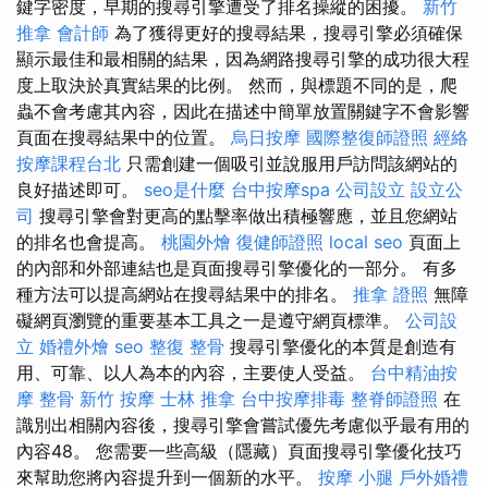
鍵字密度，早期的搜尋引擎遭受了排名操縱的困擾。
新竹
推拿
會計師
為了獲得更好的搜尋結果，搜尋引擎必須確保
顯示最佳和最相關的結果，因為網路搜尋引擎的成功很大程
度上取決於真實結果的比例。 然而，與標題不同的是，爬
蟲不會考慮其內容，因此在描述中簡單放置關鍵字不會影響
頁面在搜尋結果中的位置。
烏日按摩
國際整復師證照
經絡
按摩課程台北
只需創建一個吸引並說服用戶訪問該網站的
良好描述即可。
seo是什麼
台中按摩spa
公司設立
設立公
司
搜尋引擎會對更高的點擊率做出積極響應，並且您網站
的排名也會提高。
桃園外燴
復健師證照
local seo
頁面上
的內部和外部連結也是頁面搜尋引擎優化的一部分。 有多
種方法可以提高網站在搜尋結果中的排名。
推拿 證照
無障
礙網頁瀏覽的重要基本工具之一是遵守網頁標準。
公司設
立
婚禮外燴
seo
整復 整骨
搜尋引擎優化的本質是創造有
用、可靠、以人為本的內容，主要使人受益。
台中精油按
摩
整骨
新竹 按摩
士林 推拿
台中按摩排毒
整脊師證照
在
識別出相關內容後，搜尋引擎會嘗試優先考慮似乎最有用的
內容48。 您需要一些高級（隱藏）頁面搜尋引擎優化技巧
來幫助您將內容提升到一個新的水平。
按摩 小腿
戶外婚禮