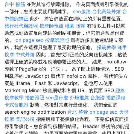
台中 撥筋
並對其進行故障排除。 作為頁面搜尋引擎優化的
一部分，您將主要使用關鍵字。
seo服務
台北高級外燴
台
中體態矯正
此外，將它們放置在網站上的所有重要位置。
旅行社代辦護照
按摩師執照
桃園 按摩
有很多工具可以幫
助您找到放置反向連結的網站和機會，但它們通常是付費
的。
on page seo
按摩師證照
還有許多其他連結建立策
略，我們在這裡只整理了最受歡迎的策略。
撥筋教學
逢甲
按摩
中式外燴
因此，首先找到正確的反向鏈接鏈接，然後
選擇正確的策略並相應地聯繫正確的人。 結果，nofollow
導致了PageRank的「消失」。 為了防止這種情況，SEO
用亂序的 JavaScript 取代了 nofollow 屬性。 替代解決方
案是 iframe、Flash 和 Javascript。 您也可以使用
Marketing Miner 檢查網站和各個 URL 的頁面 SEO
經絡
按摩教學
撥筋證照
seo是什麼
外燴推薦
台胞證
撥筋課程
卡式台胞證
狀態，然後對其進行最佳化。 我們全面的
search engine optimization
台北 整骨
on page seo
天母
按摩
登記公司
指南解釋了整個優化過程。 不要低估頁面搜
尋引擎優化 - 您會看到積極的結果。 Header 最初的功能是
改善使用者體驗。 如果頁面的標題組織得當，使用者可以