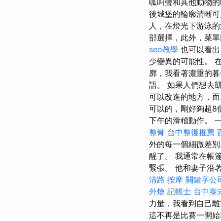
呱叫聲和其他動物的
後城堡的輪廓清晰
人，在燈光下游泳的
部選擇，此外，菜單
seo教學
也可以看出
少變異的可能性。 
廓，我看著濃重的暮
語。 如果人們想去
可以改進的地方，而
可以的，剛好夠超8個
下午的滑稽動作。 一開
整骨
台中整復推薦
外的每一個細微差別
醒了。 我通常在帳
緊張。 他和妻子沿
清路 按摩
關鍵字公
外燴
記帳士
台中泰
力量，我看到自己離
這不再是比賽一開始