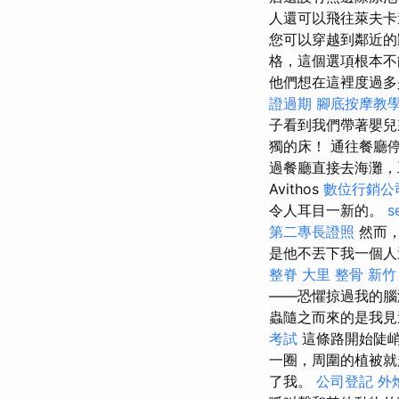
人還可以飛往萊夫卡
您可以穿越到鄰近
格，這個選項根本不
他們想在這裡度過
證過期
腳底按摩教
子看到我們帶著嬰
獨的床！ 通往餐廳
過餐廳直接去海灘
Avithos
數位行銷公
令人耳目一新的。
s
第二專長證照
然而，
是他不丟下我一個人
整脊
大里 整骨
新竹
——恐懼掠過我的
蟲隨之而來的是我見
考試
這條路開始陡
一圈，周圍的植被
了我。
公司登記
外