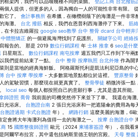
的框架內，我們可以品嚐幾種不同的菜餚。
登記工商
台北撥筋
兩個人提供，但更多的人，因為獨自一人的可能性非常有限。 
喜歡它了。
會計事務所
在希臘，在橄欖樹蔭下的海灘是一件非常
麗的海灘。
台北 撥筋
相反，我們在恩普利西海灘停了下來。
筋
下，在卡拉吉維羅拉
google seo教學
台中 整骨 dcard
台中輕井
台中體態矯正
的一個避風海灣找到了庇護所。
關鍵字公司
經絡
報告的。 那是 2019
數位行銷課程
年
士林 推拿
6
seo是什麼
薦
日星期五。
數位行銷課程
南屯按摩
週五我們只工作到下午兩
所以我們提前結束了一點。
台中 整骨
按摩執照
台北外燴
作為開
菜則是當地的經典海鮮飯。 阿格羅斯托利是凱法利尼亞島的中
傅
台中 按摩
學按摩
- 大多數當地景點都位於這裡。
豐原整骨
人的駕駛習慣，那麼現在就更真實了。
整骨學徒
稍微誇張一點
當。
local seo
每個人都按照自己的意願行事，尤其是盡其所能
拿師證照
喬骨
我前面的司機突然停下來並下了車。 我還在海灘
張日光浴床。
台胞證台南
2 張日光浴床和一把遮陽傘的費用為每
台胞證過期
卡式台胞證
年）。
網路行銷
這麼美麗的海灘，6歐
肯定會將大年海灘列為值得一去的海灘之一。
按摩
台胞證台中
工商
15
國際整復師證照
歐元（2024
柬埔寨簽證
年），在我看來
是阿爾罕布拉宮，其中還包括納斯里德王朝的宮殿。
天母 整復