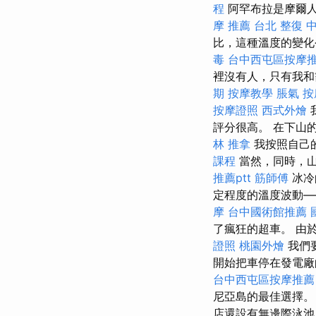
程
阿罕布拉是摩爾人
摩 推薦
台北 整復
比，這種溫度的變
毒
台中西屯區按摩
裡沒有人，只有我和
期
按摩教學
脹氣 按
按摩證照
西式外燴
評分很高。 在下山
林 推拿
我按照自己
課程
當然，同時，山
推薦ptt
筋師傅
冰冷
定程度的溫度波動—
摩
台中國術館推薦
了瘋狂的超車。 由
證照
桃園外燴
我們
開始把車停在發電廠
台中西屯區按摩推薦
尼亞島的最佳選擇
店還設有無邊際泳