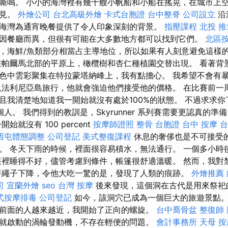
嘶鳴。 小小的海灣裡有幾十艘小帆船和小船在搖晃，在城市上
可見。
外燴公司
台北高級外燴
卡式台胞證
台中整脊
公司設立
沿
海灣為通宵晚餐提供了令人印象深刻的背景。
指壓課程
北投 推
因餐廳而異，但很有可能在大多數地方都可以找到它們。
北區
，海鮮/魚類部分相當占主導地位，所以如果有人刻意避免這樣
在帕爾馬北部的平原上，橄欖樹和杏仁種植園交替出現。 看著背
色中雲彩聚集在特拉蒙塔納峰上，我有點擔心。 我希望不會有
凱法利尼亞島旅行，他就會強迫他們接受他的價格。 在比賽前一
且我清楚地知道我一開始就沒有處於100%的狀態。 不過求求
人。 我們得到的教訓是，Skyrunner 系列賽需要更認真的
始就沒有 100 percent
按摩師證照
整骨
台胞證
台中 按摩
台
西屯體態調整
公司登記
美式整復課程
休息的奢侈也是不可接受
。 冬天下雨的時候，裡面很容易積水，無法通行。 一個多小時
篷裡睡得不好，儘管考慮到條件，帳篷很舒適溫暖。 然而，我對
著繩子下降，令他大吃一驚的是，發現了人類的痕跡。
外燴推薦
司
宜蘭外燴
seo
台灣 按摩
後來發現，這個洞在古代是用來祭祀
式按摩排毒
公司登記
如今，該洞穴已成為一個巨大的旅遊景點。
前面的人越來越近，我開始了正向的螺旋。
台中喬骨盆
整復師
就啟動的渦輪發動機，不存在輕便的問題。
會計事務所
天母 按