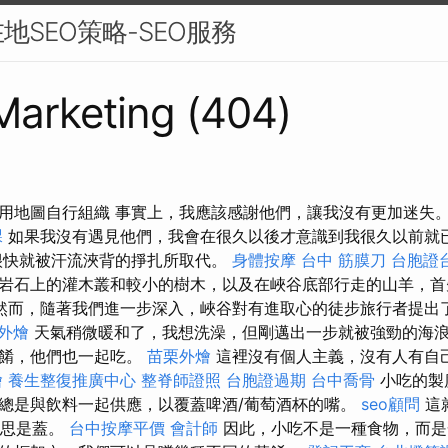
地SEO策略-SEO服務
 Marketing (404)
用地圖自行組織 事實上，我應該感謝他們，讓我沒有更加迷失
課
如果我沒有遇見他們，我會在很久以後才意識到我很久以前就
很快就被汗流浹背的掙扎所取代。
身體按摩
台中 筋膜刀
台胞證
岩石上的灌木叢和較小的樹木，以及在峽谷底部行走的山羊，首
然而，隨著我們進一步深入，峽谷對有進取心的徒步旅行者提出
外燴
天氣稍微暖和了，我想洗澡，但剛邁出一步就被強勁的海
菜餚，他們也一起吃。
苗栗外燴
這裡沒有個人主義，沒有人有自
燴
養生整復推廣中心
整脊師證照
台胞證過期
台中喬骨
小吃的製
總是與飲料一起供應，以覆蓋啤酒/葡萄酒杯的嘴。
seo顧問
這
意思是蓋。
台中按摩平價
會計師
因此，小吃不是一種食物，而是