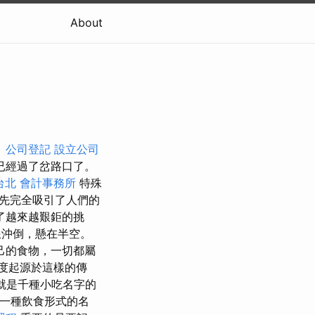
About
。
公司登記
設立公司
已經過了岔路口了。
台北
會計事務所
特殊
先完全吸引了人們的
了越來越艱鉅的挑
浪沖倒，懸在半空。
己的食物，一切都屬
度起源於這樣的傳
就是千種小吃名字的
一種飲食形式的名