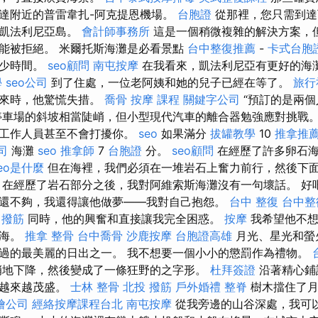
達附近的普雷韋扎-阿克提恩機場。
台胞證
從那裡，您只需到達
的凱法利尼亞島。
會計師事務所
這是一個稍微複雜的解決方案，
能被拒絕。 米爾托斯海灘是必看景點
台中整復推薦
-
卡式台胞
多少時間。
seo顧問
南屯按摩
在我看來，凱法利尼亞有更好的海
學
seo公司
到了住處，一位老阿姨和她的兒子已經在等了。
旅行
兒來時，他驚慌失措。
喬骨
按摩 課程
關鍵字公司
“預訂的是兩個
停車場的斜坡相當陡峭，但小型現代汽車的離合器勉強應對挑戰
，工作人員甚至不會打擾你。
seo
如果滿分
拔罐教學
10
推拿推
司
海灘
seo
推拿師
7
台胞證
分。
seo顧問
在經歷了許多卵石海
eo是什麼
但在海裡，我們必須在一堆岩石上奮力前行，然後下
在經歷了岩石部分之後，我對阿維索斯海灘沒有一句壞話。 好
還不夠，我還得讓他做夢——我對自己抱怨。
台中 整復
台中整
 撥筋
同時，他的興奮和直接讓我完全困惑。
按摩
我希望他不想
腦海。
推拿 整骨
台中喬骨
沙鹿按摩
台胞證高雄
月光、星光和螢
過的最美麗的日出之一。 我不想要一個小小的懲罰作為禮物。
峭地下降，然後變成了一條狂野的之字形。
杜拜簽證
沿著精心鋪
就越來越茂盛。
士林 整骨
北投 撥筋
戶外婚禮
整脊
樹木擋住了月
燴公司
經絡按摩課程台北
南屯按摩
從我旁邊的山谷深處，我可