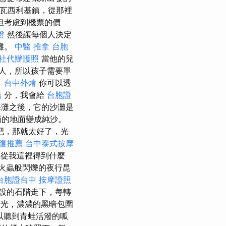
瓦西利基鎮，從那裡
但考慮到機票的價
證
然後讓每個人決定
灘。
中醫 推拿
台胞
社代辦護照
當他的兒
人，所以孩子需要單
。
台中外燴
你可以透
薦
分，我會給
台胞證
灘之後，它的沙灘是
面的地面變成純沙。
吧，那就太好了，光
復推薦
台中泰式按摩
從我這裡得到什麼
火蟲般閃爍的夜行昆
台胞證台中
按摩證照
設的石階走下，每轉
光，濃濃的黑暗包圍
以聽到青蛙活潑的呱