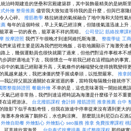
統治時期建造的堡壘和宮殿建築群，其中裝飾最精美的是納斯
中式外燴
整骨推薦
儘管我大致知道等待我的是什麼，但與巴塞隆
化令人心碎。
撥筋教學
格拉納達的氣候融合了地中海和大陸性氣
推薦
每年的這個時候，早上天氣已經涼爽，但隨後氣溫迅速上升，
籠罩著一切的夜色，籠罩著不祥的黑暗。
公司登記
筋絡按摩課
摩
按摩證照
我們下午很晚才到達阿維托斯海灘。
整復學徒
工
我們來這裡主要是因為我們想吃晚飯，谷歌地圖顯示了海灘旁邊
的路上，幾個運動員也很快就圍了過來，但他們對這件事根本不
的步調舒適地走下去，我很懷念一年前我已經在這裡臨終的事實
谷中的氣溫已經顯著升高，天氣條件的極端變化使得挑戰變得
的風越來越大，我把凍僵的雙手握成拳頭，以抵禦嚴寒。
推拿
—我記得父親說過關於在家巡迴的事，當時我每隔幾分鐘就停
國際整復師證照
餐廳外燴
不幸的是，這也意味著我一開始就應
於天氣已經非常熱，我們到達這裡時認為海灘是什麼樣子並不重
要在這裡游泳。
台北撥筋課程
會計師
撥筋證照
推拿推薦
台中 
的陰影下似乎有點奇怪，但我在旅途中停車從來沒有遇到更大
海灘本身佈滿了鵝卵石，水也夠涼爽。 那麼凱法利尼亞白石酒
。
外燴自助餐
外燴點心
外燴點心
seo服務
推拿
免費按摩課程
桃
池，可直接欣賞海景。
台中泰式按摩排毒
美式整復課程
那些確實