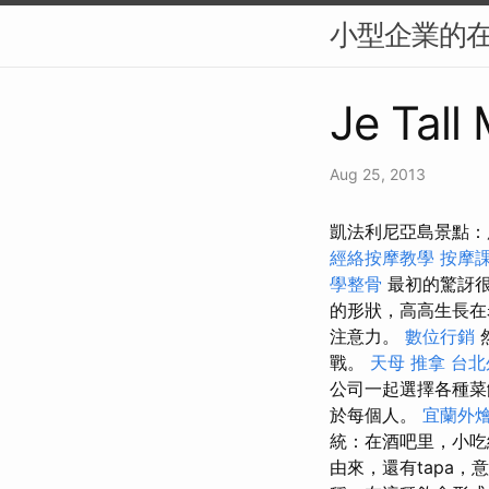
小型企業的在
Je Tall
Aug 25, 2013
凱法利尼亞島景點：
經絡按摩教學
按摩
學整骨
最初的驚訝
的形狀，高高生長在
注意力。
數位行銷
戰。
天母 推拿
台北
公司一起選擇各種
於每個人。
宜蘭外
統：在酒吧里，小吃
由來，還有tapa，