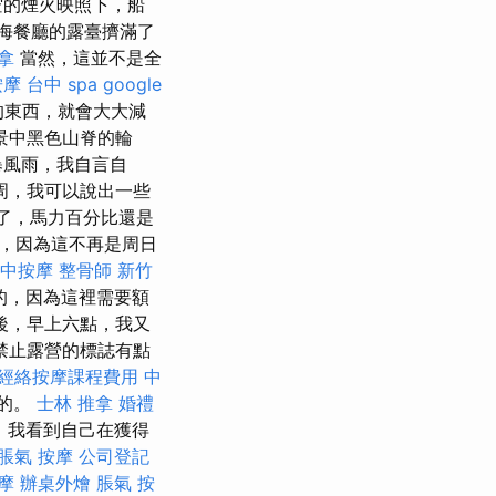
空的煙火映照下，船
海餐廳的露臺擠滿了
拿
當然，這並不是全
按摩
台中 spa
google
的東西，就會大大減
景中黑色山脊的輪
暴風雨，我自言自
周，我可以說出一些
你了，馬力百分比還是
準備，因為這不再是周日
中按摩
整骨師
新竹
的，因為這裡需要額
後，早上六點，我又
禁止露營的標誌有點
經絡按摩課程費用
中
的。
士林 推拿
婚禮
 我看到自己在獲得
脹氣 按摩
公司登記
摩
辦桌外燴
脹氣 按