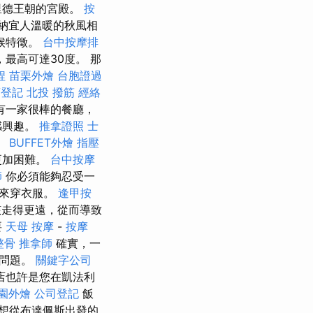
里德王朝的宮殿。
按
納宜人溫暖的秋風相
候特徵。
台中按摩排
最高可達30度。 那
程
苗栗外燴
台胞證過
商登記
北投 撥筋
經絡
有一家很棒的餐廳，
感興趣。
推拿證照
士
。
BUFFET外燴
指壓
更加困難。
台中按摩
師
你必須能夠忍受一
下來穿衣服。
逢甲按
該走得更遠，從而導致
要
天母 按摩
-
按摩
整骨
推拿師
確實，一
的問題。
關鍵字公司
店也許是您在凱法利
園外燴
公司登記
飯
想從布達佩斯出發的