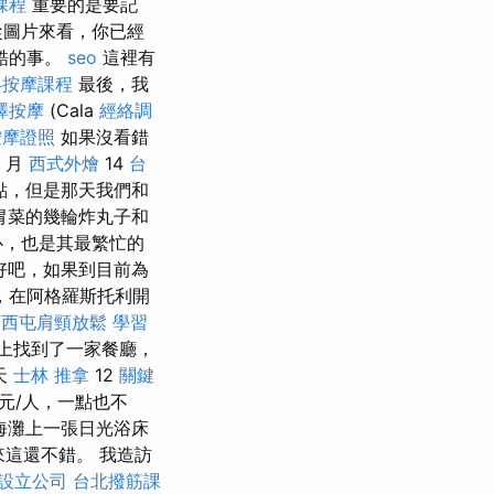
課程
重要的是要記
從圖片來看，你已經
酷的事。
seo
這裡有
絡按摩課程
最後，我
澤按摩
(Cala
經絡調
按摩證照
如果沒看錯
月
西式外燴
14
台
點，但是那天我們和
胃菜的幾輪炸丸子和
心，也是其最繁忙的
好吧，如果到目前為
，在阿格羅斯托利開
。
西屯肩頸放鬆
學習
上找到了一家餐廳，
天
士林 推拿
12
關鍵
元/人，一點也不
海灘上一張日光浴床
這還不錯。 我造訪
設立公司
台北撥筋課