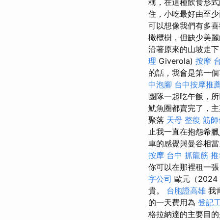
稱，在這種飲食形式
住，小吃最好由至少
可以想像我們有多
橄欖樹，但缺少美
沿著原來的山坡走
理
Giverola)
按摩
的話，我會是第一個寫
中泡腳
台中按摩推
團隊一起吃午飯，
魷魚圈都賣完了，主
聚落
天母 整復
筋師
止我一直在抱怨希臘
車的感覺與曼谷相
按摩
台中 抓龍筋
推
你可以在那裡租一
字公司
歐元（2024
貴。
台胞證高雄
我
的一天費用為
登記
格拉納達的主要目的