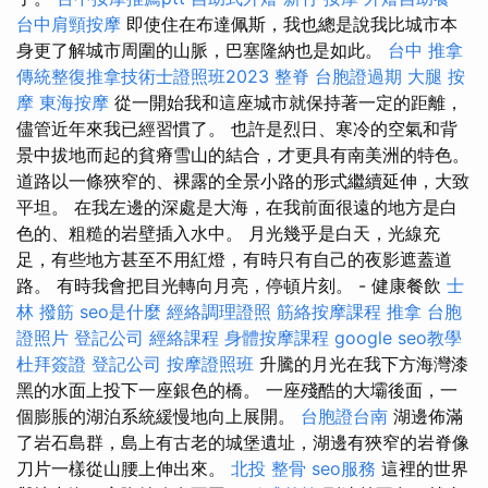
台中肩頸按摩
即使住在布達佩斯，我也總是說我比城市本
身更了解城市周圍的山脈，巴塞隆納也是如此。
台中 推拿
傳統整復推拿技術士證照班2023
整脊
台胞證過期
大腿 按
摩
東海按摩
從一開始我和這座城市就保持著一定的距離，
儘管近年來我已經習慣了。 也許是烈日、寒冷的空氣和背
景中拔地而起的貧瘠雪山的結合，才更具有南美洲的特色。
道路以一條狹窄的、裸露的全景小路的形式繼續延伸，大致
平坦。 在我左邊的深處是大海，在我前面很遠的地方是白
色的、粗糙的岩壁插入水中。 月光幾乎是白天，光線充
足，有些地方甚至不用紅燈，有時只有自己的夜影遮蓋道
路。 有時我會把目光轉向月亮，停頓片刻。 - 健康餐飲
士
林 撥筋
seo是什麼
經絡調理證照
筋絡按摩課程
推拿
台胞
證照片
登記公司
經絡課程
身體按摩課程
google seo教學
杜拜簽證
登記公司
按摩證照班
升騰的月光在我下方海灣漆
黑的水面上投下一座銀色的橋。 一座殘酷的大壩後面，一
個膨脹的湖泊系統緩慢地向上展開。
台胞證台南
湖邊佈滿
了岩石島群，島上有古老的城堡遺址，湖邊有狹窄的岩脊像
刀片一樣從山腰上伸出來。
北投 整骨
seo服務
這裡的世界