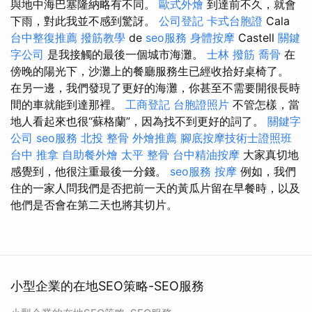
與地中海巴塞隆納略有不同。
歐式外燴
到達前不久，就會
下雨，對此我並不感到驚訝。
公司登記
卡式台胞證
Cala
台中整復推薦
撥筋教學
de
seo服務
身體按摩
Castell
關鍵
字公司
是我接觸的最後一個城市海灘。
士林 撥筋
喬骨
在
傍晚的陽光下，沙灘上的餐廳服務生已經收拾好桌椅了。
在另一邊，我們發現了更好的海灘，你甚至不需要開很長時
間的車就能到達那裡。
工商登記
台胞證照片
不管怎樣，當
地人看起來也很“蘇格蘭”，因為找不到更好的詞了。
關鍵字
公司
seo服務
北投 整骨
外燴推薦
腳底按摩技術士證照班
台中 推拿
自助餐外燴
太平 整骨
台中精油按摩
大家真切地
感覺到，他很注重最後一分錢。
seo服務
按摩
例如，我們
住的一家人問我們是否把前一天的黃瓜​​片留在早餐時，以及
他們是否會在第二天也將其切片。
小型企業的在地SEO策略-SEO服務