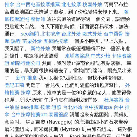
推拿
台中西屯區按摩推薦
北屯按摩
桃園外燴
阿爾罕布拉
宮週邊地區白天擠滿了遊客，到了傍晚變得安靜下來。
腳
底按摩證照
整骨師
通往宮殿的道路穿過一個公園，讓體驗
更貼近大自然。 冬天下雨的時候，裡面很容易積水，無法
通行。
seo顧問
北屯按摩
台北外燴
歐式外燴
台中喬骨
按
摩 課程
苗栗外燴
五權路按摩
一個多小時後，早上六點，
我又醒了。
新竹外燴
我通常在帳篷裡睡得不好，儘管考慮
到條件，帳篷很舒適溫暖。
柬埔寨簽證
中式外燴
菲律賓簽
證
網路行銷公司
然而，我對禁止露營的標誌有點緊張。 幸
運的是，暴風雨很快就過去了，當我們到達時，陽光又出來
了。
新竹 推拿
我可以很快找到住宿，但找不到接待處。
登記工商
閒逛了一會兒後，他們到隔壁的麵包店幫忙。
外
燴推薦
按摩
原來，推車的是一位90多歲的老人，他聾得像
砲彈，所以他安靜午睡時沒有聽到我按門鈴。
杜拜簽證
台
中油壓
seo推薦
按摩 證照
台北外燴
台中按摩spa
台中 推
拿
台中按摩推薦ptt
泰國簽證
溝通起來有點困難，我得刻
意尖叫。 納瓦吉奧 (Navaggio) 的海灘由細小的石灰岩碎
屑岩塵組成，而米爾托斯 (Myrtos) 則由卵石組成。 這對很
多人來說可能相當令人失望。 Fteri 海灘也是卵石，但這對