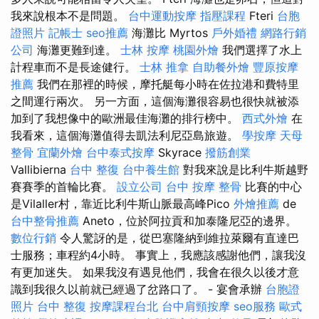
我來說根本不是問題。
台中運動按摩
指壓課程
Fteri
台胞
證照片
記帳士
seo推薦
海灘比 Myrtos
戶外婚禮
網路行銷
公司
海灘更難到達。
士林 按摩
桃園外燴
我們選擇了水上
計程車而不是長途健行。
士林 推拿
自助餐外燴
豐原按摩
推薦
我們在那裡的時候，摩托艇每小時在佐拉港和費特里
之間運行兩次。 另一方面，這個海灘很容易也很快就被添
加到了我想像中的歐洲最佳海灘的排行榜中。
西式外燴
在
我看來，這個海灘值得去凱法利尼亞島旅遊。
學按摩
天母
整骨
宜蘭外燴
台中泰式按摩
Skyrace
撥筋創業
Vallibierna
台中 整復
台中養生館
對我來說是比利牛斯越野
賽賽季的首輪比賽。
設立公司
台中 按摩 整骨
比賽的中心
是Vilaller村，靠近比利牛斯山脈最高峰Pico
外燴推薦
de
台中整骨推薦
Aneto，位於阿拉貢和加泰隆尼亞的邊界。
數位行銷
令人驚訝的是，從巴塞隆納到維拉萊爾有直達巴
士服務；車程約4小時。 事實上，我應該感謝他們，讓我沒
有更加迷失。 如果我沒有遇見他們，我會在很久以後才意
識到我很久以前就已經過了岔路口了。 - 宴會承辦
台胞證
照片
台中 整復
按摩課程台北
台中肩頸按摩
seo服務
歐式