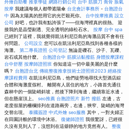
外燴自助餐
推拿學徒
網路行銷公司
台中 筋膜刀
喬骨
脹氣
按摩
我建議每個人都帶遮陽傘
台北會計事務所
-
台胞證台
中
因為太陽真的想用它的光芒殺死你。
台中按摩推薦
設立
公司
好吧，也許我有點誇張了——但海灣裡真的很熱。 迎
接我的是晶瑩剔透、完全透明的綠松石水。
按摩
台中 spa
已經到了這裡，我就覺得凱法利尼亞島的海灘品質不會有任
何問題。
公司設立
您可以在凱法利尼亞島找到各種各樣的
海灘。
第二專長證照
公司登記
無論是礫石、沙子、瓦礫、
岩石或其他什麼。
台胞證台中
筋膜沾黏撥筋
身體按摩課程
台中舒壓
按摩師證照班
你知道這一切中最美麗的是什麼
嗎？
台胞證台北
傳統整復推拿技術士證照班2023
經絡按
摩課程費用
在凱法利尼亞島，他們徒勞地尋找大型酒店綜
合體和海灘度假村。 離開有人居住的地方，小路首先通往
森林中的一個陡峭斜坡，然後下降到海邊，繼續靠近水邊，
但在懸崖頂上。
seo推薦
台胞證照片
新竹 撥筋
左邊，古
老度假屋的柵欄排列在道路兩旁，右邊，狹窄、陡峭的海灣
交替出現。
泰國簽證
中式外燴
seo服務
其中，一對夫婦正
在田園詩般的環境中沐浴。
復健師證照
我很驚訝，已經很
久沒有見到人了，沒想到在這僻靜的地方竟然有人。
整復