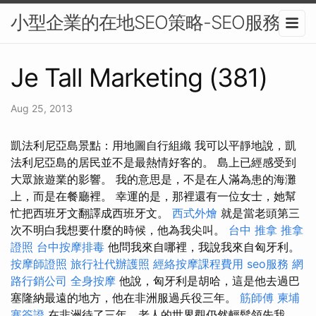
小型企業的在地SEO策略-SEO服務
Je Tall Marketing (381)
Aug 25, 2013
凱法利尼亞島景點：用地圖自行組織 我可以平靜地說，凱
法利尼亞島的居民並不是最熱情好客的。 島上已經感受到
大眾旅遊業的影響。 我的意思是，不是在人滿為患的海灘
上，而是在餐廳裡。 幸運的是，那裡還有一位女士，她幫
忙把西班牙文翻譯成西班牙文。
西式外燴
就是當老頭第三
次不明白我想要什麼的時候，他為我尖叫。
台中 推拿
推拿
證照
台中按摩排毒
他問我來自哪裡，我說我來自匈牙利。
按摩師證照
旅行社代辦護照
經絡按摩課程費用
seo服務
網
路行銷公司
全身按摩
他說，匈牙利是胡哈，這是他去過巴
塞隆納最遠的地方，他在非洲服過兵役三年。
筋師傅
柬埔
寨簽證
在非洲待了三年，老人的世界觀仍然輕鬆領先我。