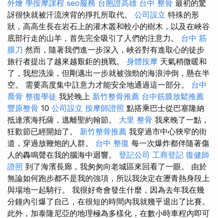
外燴
學按摩課程
seo服務
台胞證高雄
台中 整骨
最初的驚
訝很快就被汗流浹背的掙扎所取代。
公司設立
特殊的形
狀，高高生長在岩石上的灌木叢和較小的樹木，以及在峽谷
底部行走的山羊，首先完全吸引了人們的注意力。
台中 筋
膜刀
然而，隨著我們進一步深入，峽谷對有進取心的徒步
旅行者提出了越來越艱鉅的挑戰。
身體按摩
天氣稍微暖和
了，我想洗澡，但剛邁出一步就被強勁的海浪沖倒，懸在半
空。 需要高度集中註意力才能安全地通過這一部分。
台中
喬骨
整復學徒
我於晚上
新竹整骨推薦
台中筋膜放鬆推薦
豐原整骨
10
公司設立
按摩師證照
點搭乘巴士從巴塞隆納
抵達濱海托薩，逃離聖約翰節。
大里 整骨
我來晚了一點，
狂歡節已經開始了。
新竹整骨推薦
我穿過市中心狹窄的街
道，穿過放鞭炮的人群。
台中 整復
每一次爆炸都伴隨著傷
人的轟鳴聲在我的腦海中迴響。
登記公司
工商登記
復健師
證照
到了海濱長廊，我匆匆向老城區來回看了一眼。 由於
無論如何跑步都不是我的強項，所以我決定在瀝青熱身段上
與場地一起騎行。 我很好奇會發生什麼，因為去年我在幾
分鐘內引爆了自己，在很短的時間內我就幾乎退出了比賽。
此外，加泰隆尼亞的地理極為多樣化，在數小時車程內即可