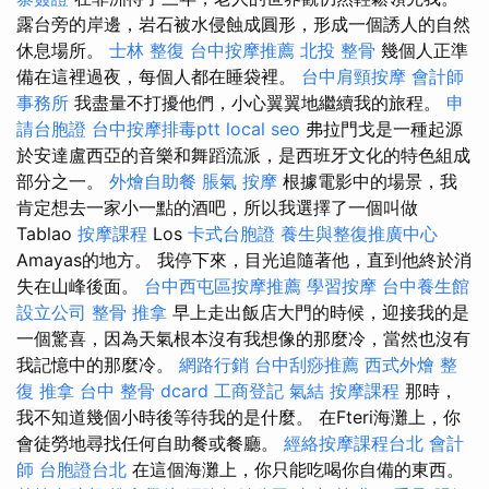
露台旁的岸邊，岩石被水侵蝕成圓形，形成一個誘人的自然
休息場所。
士林 整復
台中按摩推薦
北投 整骨
幾個人正準
備在這裡過夜，每個人都在睡袋裡。
台中肩頸按摩
會計師
事務所
我盡量不打擾他們，小心翼翼地繼續我的旅程。
申
請台胞證
台中按摩排毒ptt
local seo
弗拉門戈是一種起源
於安達盧西亞的音樂和舞蹈流派，是西班牙文化的特色組成
部分之一。
外燴自助餐
脹氣 按摩
根據電影中的場景，我
肯定想去一家小一點的酒吧，所以我選擇了一個叫做
Tablao
按摩課程
Los
卡式台胞證
養生與整復推廣中心
Amayas的地方。 我停下來，目光追隨著他，直到他終於消
失在山峰後面。
台中西屯區按摩推薦
學習按摩
台中養生館
設立公司
整骨 推拿
早上走出飯店大門的時候，迎接我的是
一個驚喜，因為天氣根本沒有我想像的那麼冷，當然也沒有
我記憶中的那麼冷。
網路行銷
台中刮痧推薦
西式外燴
整
復 推拿
台中 整骨 dcard
工商登記
氣結
按摩課程
那時，
我不知道幾個小時後等待我的是什麼。 在Fteri海灘上，你
會徒勞地尋找任何自助餐或餐廳。
經絡按摩課程台北
會計
師
台胞證台北
在這個海灘上，你只能吃喝你自備的東西。