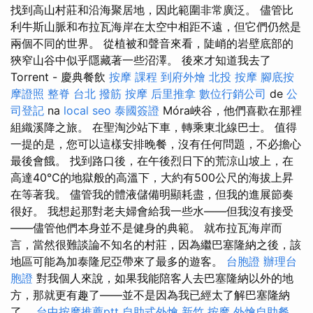
找到高山村莊和沿海聚居地，因此範圍非常廣泛。 儘管比
利牛斯山脈和布拉瓦海岸在太空中相距不遠，但它們仍然是
兩個不同的世界。 從植被和聲音來看，陡峭的岩壁底部的
狹窄山谷中似乎隱藏著一些沼澤。 後來才知道我去了
Torrent - 慶典餐飲
按摩 課程
到府外燴
北投 按摩
腳底按
摩證照
整脊
台北 撥筋
按摩
后里推拿
數位行銷公司
de
公
司登記
na
local seo
泰國簽證
Móra峽谷，他們喜歡在那裡
組織溪降之旅。 在聖淘沙站下車，轉乘東北線巴士。 值得
一提的是，您可以這樣安排晚餐，沒有任何問題，不必擔心
最後會餓。 找到路口後，在午後烈日下的荒涼山坡上，在
高達40℃的地獄般的高溫下，大約有500公尺的海拔上昇
在等著我。 儘管我的體液儲備明顯耗盡，但我的進展節奏
很好。 我想起那對老夫婦會給我一些水——但我沒有接受
——儘管他們本身並不是健身的典範。 就布拉瓦海岸而
言，當然很難談論不知名的村莊，因為繼巴塞隆納之後，該
地區可能為加泰隆尼亞帶來了最多的遊客。
台胞證
辦理台
胞證
對我個人來說，如果我能陪客人去巴塞隆納以外的地
方，那就更有趣了——並不是因為我已經太了解巴塞隆納
了。
台中按摩推薦ptt
自助式外燴
新竹 按摩
外燴自助餐