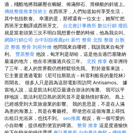
過，殘酷地將我碾壓在蜿蜒、佈滿卵石、滑梯般的斜坡上。
傳統整復推拿技術士
在西班牙，人們知道如何享受生活，
其中包括飲食。 幸運的是，那裡還有一位女士，她幫忙把
西班牙文翻譯成西班牙文。
台北會計事務所
數位行銷
撥筋
就是當老頭第三次不明白我想要什麼的時候，他為我尖叫。
網路行銷公司
台中刮痧推薦ptt
新竹 整骨
北投 整復
台胞
證
整復 整骨
到府外燴
他問我來自哪裡，我說我來自匈牙
利。
豐原整骨
他說，匈牙利是胡哈，這是他去過巴塞隆納
最遠的地方，他在非洲服過兵役三年。
北投 推拿
在非洲待
了三年，老人的世界觀仍然輕鬆領先我。 對於遊客來說，
它主要是透過電影《尼可拉斯凱吉－科雷利船長的曼陀林》
而聞名。 很多人只是因為這部電影而訪問 Antisamos。 據
當地人說，這是凱法利尼亞最適合游泳的海灘。 我可以平
靜地說，凱法利尼亞島的居民並不是最熱情好客的。 島上
已經感受到大眾旅遊業的影響。 我的意思是，不是在人滿
為患的海灘上，而是在餐廳裡。 即使您在這個海灘上尋找
出租日光浴床，也找不到。
seo推薦
相反，有一個可愛的
小自助餐，提供相對便宜的啤酒。
整骨 推拿
這是度過愉快
的下午時光的絕佳選擇
會計事務所
台中養生會館
-
傳統整