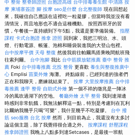
中 整骨
整脊師證照
台胞證高雄
台中排毒養生館
中清路 按
摩
柬埔寨簽證
腳 按摩
seo是什麼
台北整復師
現在回想起
來，我確信自己應該在這裡吃一粒凝膠，但當時我並沒有看
清情況，而且地形也不適合這種機動。 按照西班牙的習
慣，午餐後一直持續到下午5點，我還是要準備裝備。
指壓
課程
卡式台胞證
推拿 證照
回到家，我把三明治、水、頭
燈、行動電源、帳篷、泡棉和睡袋裝進我的大登山包裡。
台中按摩平價
天母 整復
然後我前往帕爾馬搭乘晚間航班飛
往索列爾。
台中泡腳
我比
台中筋膜放鬆推薦
臺中 整骨 推
薦
Foki
台中排毒推薦
北投 整骨
更喜歡
養生與整復推廣中
心
Emplisi
苗栗外燴
海灘。 終點線前，已經到達的強者們
正在和我聊天，磨練就結束了。
按摩
大里按摩推薦
台中排
毒推薦
逢甲 整骨
自助式外燴
第一個不祥的徵兆是一陣冰
冷的風吹過湖下的空地。
餐廳外燴
太平 整骨
我到達湖邊
時感到非常飢餓，我無法解釋這一點，特別是考慮到在瓦利
比爾納我幾乎只喝“可樂”，我什至幾乎不吃凝膠。
台中 撥
筋
seo服務
台北 按摩
然而，到目前為止，我還沒有太多討
論這個主題，除了我覺得很合適之外。
按摩課程
舒壓課程
推拿師證照
我晚上八點多到達Setcases，是最後一班航