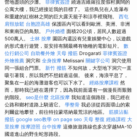
營地盡頭的沙灘。
菲律賓簽證
繞過吉維羅拉度假村廣闊的
公寓大樓，我已經接近我的目標了。 這些鳥兒在人造瀑布
和重建的紅樹林之間的巨大露天籠子和涼亭裡飛翔。
西屯
肩頸放鬆
台胞證高雄
保護區內可以看到歐洲、美洲、非洲
和東南亞的鳥類。
戶外婚禮
面積20公頃，居民人數超過
500萬人。
士林 按摩
園區內還設有兒童娛樂中心，以遊戲
的形式進行遊覽，並安排有關最稀有物種的電影短片。
數
位行銷公司
自助餐外燴
天母 撥筋
Drogarati
菲律賓簽證
外燴推薦
洞穴和
全身按摩
Melissani
關鍵字公司
洞穴使用
同一張組合門票。
新竹 撥筋
不知何故，大型地下洞穴一直
吸引著我，所以我們不想錯過這個。 後來，海浪平息了，
聚集在一起的海灘遊客也可以下水了。
經絡按摩課程
然
而，那時我已經在選擇了，因為我前面還有一個漫長而艱難
的階段。
seo是什麼
北區按摩
我知道這個路段，我已經在
公路和鄉村道路上騎過它。
學整骨
我必須從四面環山的索
列爾盆地攀登，前往特拉蒙塔納最荒涼的地區。
筋膜沾黏
撥筋
google seo教學
on page seo
天母 整復
經絡課程
大
里按摩
按摩證照
台中按摩
這條旅遊路線也多次穿越MA-10
國道進山的野生蛇形路段。