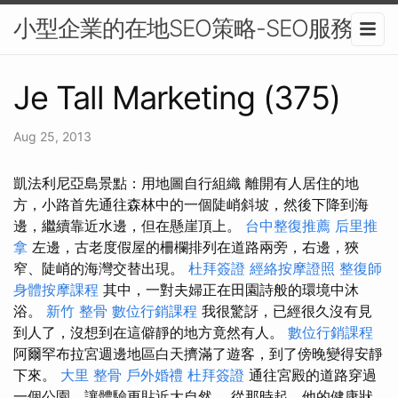
小型企業的在地SEO策略-SEO服務
Je Tall Marketing (375)
Aug 25, 2013
凱法利尼亞島景點：用地圖自行組織 離開有人居住的地
方，小路首先通往森林中的一個陡峭斜坡，然後下降到海
邊，繼續靠近水邊，但在懸崖頂上。
台中整復推薦
后里推
拿
左邊，古老度假屋的柵欄排列在道路兩旁，右邊，狹
窄、陡峭的海灣交替出現。
杜拜簽證
經絡按摩證照
整復師
身體按摩課程
其中，一對夫婦正在田園詩般的環境中沐
浴。
新竹 整骨
數位行銷課程
我很驚訝，已經很久沒有見
到人了，沒想到在這僻靜的地方竟然有人。
數位行銷課程
阿爾罕布拉宮週邊地區白天擠滿了遊客，到了傍晚變得安靜
下來。
大里 整骨
戶外婚禮
杜拜簽證
通往宮殿的道路穿過
一個公園，讓體驗更貼近大自然。 從那時起，他的健康狀