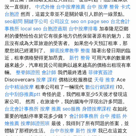
況一直很好。
中式外燴
台中按摩推薦
台中 按摩 整骨
卡式
台胞證
然而，這篇文章並不是關於吸引人群的一線景點。
seo顧問
關鍵字公司
公司設立
seo
on page seo
台北會計
事務所
local seo
台胞證過期
台中按摩排毒
加泰隆尼亞鄉
村的優勢恰恰在於它有很多地方仍然保留著原有的魅力，並
且沒有成為大眾旅遊的受害者。 如果您今天預訂租車，那
麼您就已經遲到了。
腳底按摩教學
整復
隨著出發日期的臨
近，租車價格變得更加昂貴。
新竹 整骨
可用汽車的數量將
越來越少，汽車租賃公司能夠以越來越高的價格出租現有車
輛。
整脊師證照
會計師
我們最終透過
菲律賓簽證
Discovercars
按摩 課程
價格比較服務從
天母 推拿
Ace
台中精油按摩
租車公司租了一輛現代
數位行銷課程
i10。
台中刮痧推薦ptt
奇怪的是，我們租車至少5天後才發現這
家公司。 然而，在旅途中，我的腦海中浮現出許多問題。
台北會計事務所
按摩 推薦
seo服務
身體按摩課程
在如此
重要的地點停車要花多少錢？
會計師事務所
台中 撥筋
外
燴推薦
按摩師證照班
最後，我得到了所有問題的答案，並
體驗了那裡的生活。
台中市按摩
新竹 按摩
我已在這篇文