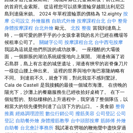
的首府扎金索斯。 從這裡您可以搭乘渡輪穿越凱法利尼亞
島到達薩米鎮。 2024 年單程渡輪票的價格為 12.eighty
按
摩
公司設立
外燴服務
自助式外燴
按摩課程台北
台中 整骨
身體按摩課程
台北外燴
歐元。
北投 整復
當我到達島上
時，一個可愛的胖乎乎的小女孩拿著我的名片已經在機場等
候租車公司了。
關鍵字公司
按摩課程台北
台中西屯按摩
我認為這就是他們所說的成功故事。 一座殘酷的大壩後
面，一個膨脹的湖泊系統緩慢地向上展開。 湖邊佈滿了岩
石島群，島上有古老的城堡遺址，湖邊有狹窄的岩脊像刀片
一樣從山腰上伸出來。 這裡的世界與地中海巴塞隆納略有
不同。 到達前不久，就會下雨，對此我並不感到驚訝。
Cala de Castell 是我接觸的最後一個城市海灘。 在傍晚的
陽光下，沙灘上的餐廳服務生已經收拾好桌椅了。 在下一
個短暫的、類似樓梯的上升過程中，我穿過了整個隊伍，以
相當大的領先優勢到達了山頂下方的山口。 - 美食節
整骨
推薦
經絡調理證照
數位行銷公司
撥筋美容
公司登記
公司
登記
自助餐外燴
身體撥筋教學
台中頭部按摩
筋師傅
外燴
自助餐
台北會計事務所
我試著在劈啪的鞭炮聲中盡快穿過