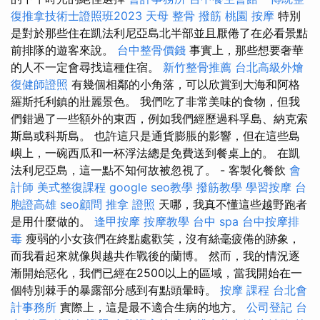
復推拿技術士證照班2023
天母 整骨
撥筋
桃園 按摩
特別
是對於那些住在凱法利尼亞島北半部並且厭倦了在必看景點
前排隊的遊客來說。
台中整骨價錢
事實上，那些想要奢華
的人不一定會尋找這種住宿。
新竹整骨推薦
台北高級外燴
復健師證照
有幾個相鄰的小角落，可以欣賞到大海和阿格
羅斯托利鎮的壯麗景色。 我們吃了非常美味的食物，但我
們錯過了一些額外的東西，例如我們經歷過科孚島、納克索
斯島或科斯島。 也許這只是通貨膨脹的影響，但在這些島
嶼上，一碗西瓜和一杯浮法總是免費送到餐桌上的。 在凱
法利尼亞島，這一點不知何故被忽視了。 - 客製化餐飲
會
計師
美式整復課程
google seo教學
撥筋教學
學習按摩
台
胞證高雄
seo顧問
推拿 證照
天哪，我真不懂這些越野跑者
是用什麼做的。
逢甲按摩
按摩教學
台中 spa
台中按摩排
毒
瘦弱的小女孩們在終點處歡笑，沒有絲毫疲倦的跡象，
而我看起來就像與越共作戰後的蘭博。 然而，我的情況逐
漸開始惡化，我們已經在2500以上的區域，當我開始在一
個特別棘手的暴露部分感到有點頭暈時。
按摩 課程
台北會
計事務所
實際上，這是最不適合生病的地方。
公司登記
台