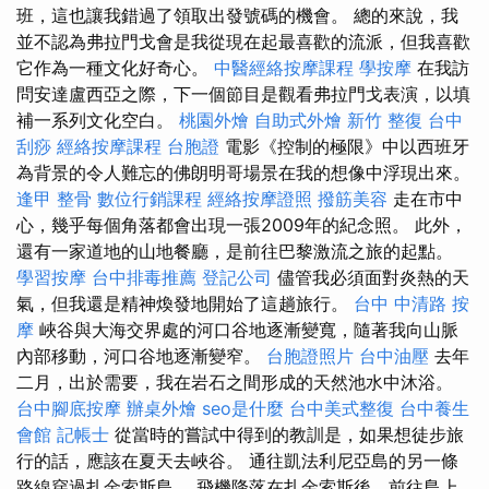
班，這也讓我錯過了領取出發號碼的機會。 總的來說，我
並不認為弗拉門戈會是我從現在起最喜歡的流派，但我喜歡
它作為一種文化好奇心。
中醫經絡按摩課程
學按摩
在我訪
問安達盧西亞之際，下一個節目是觀看弗拉門戈表演，以填
補一系列文化空白。
桃園外燴
自助式外燴
新竹 整復
台中
刮痧
經絡按摩課程
台胞證
電影《控制的極限》中以西班牙
為背景的令人難忘的佛朗明哥場景在我的想像中浮現出來。
逢甲 整骨
數位行銷課程
經絡按摩證照
撥筋美容
走在市中
心，幾乎每個角落都會出現一張2009年的紀念照。 此外，
還有一家道地的山地餐廳，是前往巴黎激流之旅的起點。
學習按摩
台中排毒推薦
登記公司
儘管我必須面對炎熱的天
氣，但我還是精神煥發地開始了這趟旅行。
台中 中清路 按
摩
峽谷與大海交界處的河口谷地逐漸變寬，隨著我向山脈
內部移動，河口谷地逐漸變窄。
台胞證照片
台中油壓
去年
二月，出於需要，我在岩石之間形成的天然池水中沐浴。
台中腳底按摩
辦桌外燴
seo是什麼
台中美式整復
台中養生
會館
記帳士
從當時的嘗試中得到的教訓是，如果想徒步旅
行的話，應該在夏天去峽谷。 通往凱法利尼亞島的另一條
路線穿過扎金索斯島。 飛機降落在扎金索斯後，前往島上