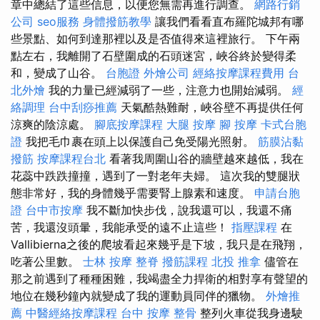
章中總結了這些信息，以便您無需再進行調查。
網路行銷
公司
seo服務
身體撥筋教學
讓我們看看直布羅陀城邦有哪
些景點、如何到達那裡以及是否值得來這裡旅行。 下午兩
點左右，我離開了石壁圍成的石頭迷宮，峽谷終於變得柔
和，變成了山谷。
台胞證
外燴公司
經絡按摩課程費用
台
北外燴
我的力量已經減弱了一些，注意力也開始減弱。
經
絡調理
台中刮痧推薦
天氣酷熱難耐，峽谷壁不再提供任何
涼爽的陰涼處。
腳底按摩課程
大腿 按摩
腳 按摩
卡式台胞
證
我把毛巾裹在頭上以保護自己免受陽光照射。
筋膜沾黏
撥筋
按摩課程台北
看著我周圍山谷的牆壁越來越低，我在
花蕊中跌跌撞撞，遇到了一對老年夫婦。 這次我的雙腿狀
態非常好，我的身體幾乎需要腎上腺素和速度。
申請台胞
證
台中市按摩
我不斷加快步伐，說我還可以，我還不痛
苦，我還沒頭暈，我能承受的遠不止這些！
指壓課程
在
Vallibierna之後的爬坡看起來幾乎是下坡，我只是在飛翔，
吃著公里數。
士林 按摩
整脊
撥筋課程
北投 推拿
儘管在
那之前遇到了種種困難，我竭盡全力捍衛的相對享有聲望的
地位在幾秒鐘內就變成了我的運動員同伴的獵物。
外燴推
薦
中醫經絡按摩課程
台中 按摩 整骨
整列火車從我身邊駛