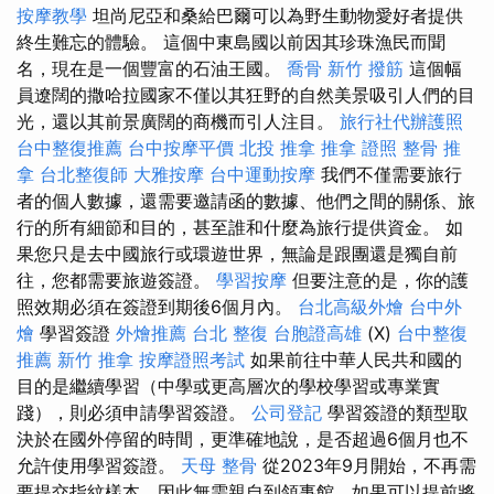
按摩教學
坦尚尼亞和桑給巴爾可以為野生動物愛好者提供
終生難忘的體驗。 這個中東島國以前因其珍珠漁民而聞
名，現在是一個豐富的石油王國。
喬骨
新竹 撥筋
這個幅
員遼闊的撒哈拉國家不僅以其狂野的自然美景吸引人們的目
光，還以其前景廣闊的商機而引人注目。
旅行社代辦護照
台中整復推薦
台中按摩平價
北投 推拿
推拿 證照
整骨 推
拿
台北整復師
大雅按摩
台中運動按摩
我們不僅需要旅行
者的個人數據，還需要邀請函的數據、他們之間的關係、旅
行的所有細節和目的，甚至誰和什麼為旅行提供資金。 如
果您只是去中國旅行或環遊世界，無論是跟團還是獨自前
往，您都需要旅遊簽證。
學習按摩
但要注意的是，你的護
照效期必須在簽證到期後6個月內。
台北高級外燴
台中外
燴
學習簽證
外燴推薦
台北 整復
台胞證高雄
(X)
台中整復
推薦
新竹 推拿
按摩證照考試
如果前往中華人民共和國的
目的是繼續學習（中學或更高層次的學校學習或專業實
踐），則必須申請學習簽證。
公司登記
學習簽證的類型取
決於在國外停留的時間，更準確地說，是否超過6個月也不
允許使用學習簽證。
天母 整骨
從2023年9月開始，不再需
要提交指紋樣本，因此無需親自到領事館，如果可以提前將