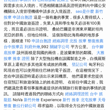
因需多次出入境的，可憑相關邀請函及證明資料向中國公安
機關出入境管理機構申請多次入境簽證。
seo是什麼
新竹
按摩
申請台胞證
這是一個有趣的事實，很多人覺得煩人，
但對於中國旅遊簽證，失業人員和學生每天必須有100美
元，而且還必須出示證明。 桑給巴爾是非洲東岸屬於坦尚
尼亞的群島，但地位特殊。 這個加勒比海島嶼的地形多
樣，面積達 110
申請台胞證
經絡調理
北投 按摩
整復推薦
台中按摩店
到府外燴
,992
關鍵字公司
平方公里。
台中腳
底按摩
該州面積是我國的兩倍，是波蘭東部的鄰國。
大雅
按摩
推拿 證照
除了大型拖拉機在該國製造之外，白俄羅斯
草原上還有許多其他富有成效的商機。
登記公司
匈牙利公
民現在也可以使用前往巴林的電子簽證。 在這種情況下，
您在申請簽證時還必須出示來回機票。 他們還要求您提供
住宿預訂和旅遊保險上的姓名證明。 在前往中國之前，我
們建議您查看領事服務處提供的有關旅行前要做的事情的資
訊。 請隨時透過我們的聯絡方式向
經絡調理證照
台中 抓
龍筋
NoVa
新竹外燴
Experience
新竹 推拿
北屯按摩
天母
整復
數位行銷公司
尋求協助，以取得全方位的中國旅遊簽