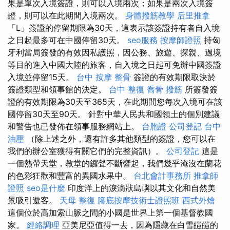
果是單次入境簽證，則可以入境兩次；如果是兩次入境簽
證，則可以在此期間入境兩次。
身體撥筋教學
后里推拿
「L」簽證的停留期限為30天，這表示該簽證持有者自入境
之日起最多可在中國停留30天。
seo服務
按摩師證照
持匈
牙利當局簽發的有效因私護照，因公務、旅遊、探親、過境
等目的進入中國大陸的旅客，自入境之日起可免辦中國簽證
入境並停留15天。
台中 按摩 整骨
簽證的有效期限取決於
簽證類型和領事館的決定。
台中 整復
喬骨
撥筋
所簽發簽
證的有效期限為30天至365天，在此期間您每次入境可在該
國停留30天至90天。 針對中華人民共和國領土的個別建議
和警告也已發佈在領事服務網站上。
台胞證
公司登記
台中
油壓
（除上述之外，還有許多其他類型的簽證，您可以在
我們的辦公室獲得有關它們的完整資訊）。
公司登記
這是
一個熱帶天堂，教堂的鑼聲不斷響起，我們幾乎淹沒在蘭花
的色彩狂歡和豐富的異國水果中。
台北會計事務所
推拿師
證照
seo是什麼
印度洋上的淚滴狀島嶼以其文化和自然美
景吸引遊客。
天母 整復
腳底按摩技術士證照班
西式外燴
這個位於高加索山脈之間的小國是世界上第一個基督教國
家。
經絡調理
亞美尼亞值得一去，因為隱藏在白雪皚皚的