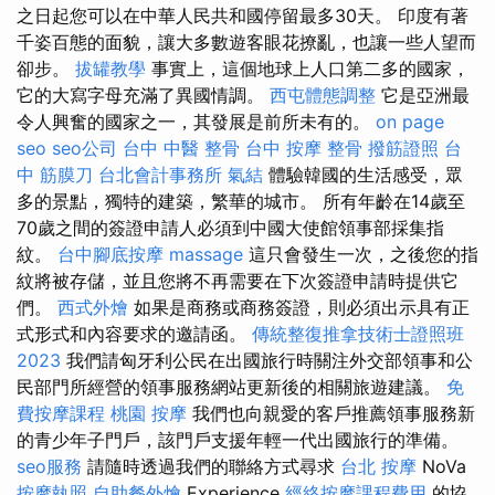
之日起您可以在中華人民共和國停留最多30天。 印度有著
千姿百態的面貌，讓大多數遊客眼花撩亂，也讓一些人望而
卻步。
拔罐教學
事實上，這個地球上人口第二多的國家，
它的大寫字母充滿了異國情調。
西屯體態調整
它是亞洲最
令人興奮的國家之一，其發展是前所未有的。
on page
seo
seo公司
台中 中醫 整骨
台中 按摩 整骨
撥筋證照
台
中 筋膜刀
台北會計事務所
氣結
體驗韓國的生活感受，眾
多的景點，獨特的建築，繁華的城市。 所有年齡在14歲至
70歲之間的簽證申請人必須到中國大使館領事部採集指
紋。
台中腳底按摩
massage
這只會發生一次，之後您的指
紋將被存儲，並且您將不再需要在下次簽證申請時提供它
們。
西式外燴
如果是商務或商務簽證，則必須出示具有正
式形式和內容要求的邀請函。
傳統整復推拿技術士證照班
2023
我們請匈牙利公民在出國旅行時關注外交部領事和公
民部門所經營的領事服務網站更新後的相關旅遊建議。
免
費按摩課程
桃園 按摩
我們也向親愛的客戶推薦領事服務新
的青少年子門戶，該門戶支援年輕一代出國旅行的準備。
seo服務
請隨時透過我們的聯絡方式尋求
台北 按摩
NoVa
按摩執照
自助餐外燴
Experience
經絡按摩課程費用
的協