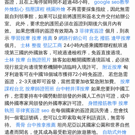
簽證，且在上海停留時間不超過48小時。
google seo教學
外燴點心
指壓課程
桃園外燴
不再需要採集指紋，因此無需
親自到領事館，如果可以提前將護照和簽名文件交付給辦公
室。 此外，要求您的護照必須在簽證到期後六個月內有
效。 如果您獲得的簽證有效期為 3
菲律賓簽證
個月，則表
示
學習按摩
按摩 推薦
9
網路行銷公司
台北 撥筋
逢甲按摩
個月。
士林 整復
登記工商
24小時內搭乘國際聯程航班過
境第三國的外國旅客，可繞過邊檢程序，免簽直接過境。
士林 按摩
台胞證照片
旅客如欲離開國際過境區域，必須依
現行規定向邊境警察機關申請臨時入境許可。
附近按摩
匈
牙利遊客可在中國18個城市獲得72小時免簽證。 若您急需
簽證，2-3天後即可簽發，當然需要加收緊急附加費。
按摩
課程台北
按摩師證照班
台中輕井澤按摩
如果您要到中國工
作，您需要持有中國勞動部頒發的外國人工作許可證，或中
國外國專家局頒發的外國專家許可證。
身體撥筋教學
按摩
執照
菲律賓簽證
seo
在每個國家的簽證資訊旁邊，您會找
到一個電話號碼，您可以立即索取匈牙利語資訊，無需等
待。
喬骨
台中推拿推薦
坦尚尼亞以其國家公園和世界自然
遺產而聞名，使其成為最受歡迎的旅遊勝地。
自助式外燴