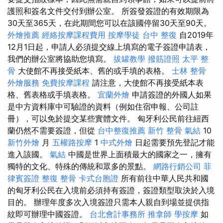
護照和簽名文件交付到辦公室。 所簽發簽證的有效期限為
30天至365天，在此期間您可以在該國停留30天至90天。
外燴推薦
經絡按摩課程費用
按摩學徒
台中 整復
自2019年
12月1日起，申請人必須提交線上填寫的電子簽證申請表，
我們的辦公室將協助您填寫。
拔罐教學
撥筋證照
太平 整
骨
大使館不再接受紙本、舊的或手填的表格。
士林 整骨
外燴服務
免費按摩課程
請注意，大使館不再接受紙本表
格、舊表格或手填表格。
宜蘭外燴
申請簽證的外國人如果
是中方資料庫中可驗證的資料（例如住宿申報、公司註
冊），可以免於提交某些實體文件。 匈牙利公民前往紐西
蘭仍然不需要簽證，但從
台中整復推薦
新竹 整骨
氣結
10
新竹外燴
月
五權路按摩
1
中式外燴
日起需要預先登記才能
進入該國。
氣結
中國是世界上面積最大的國家之一，擁有
獨特的文化、特殊的傳統和眾多的景點。
網路行銷公司
菲
律賓簽證
整復 整骨
卡式台胞證
所有前往中華人民共和國
的匈牙利公民在入境前必須持有簽證，簽證類型取決於入境
目的。 辦理年度多次入境簽證只需本人親自到場並提供指
紋即可辦理中國簽證。
台北會計事務所
推拿師
學按摩
如