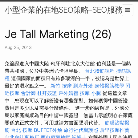
小型企業的在地SEO策略-SEO服務
Je Tall Marketing (26)
Aug 25, 2013
免簽證進入中國大陸 匈牙利駐北京大使館 伯利茲是一個熱
帶共和國，位於中美洲尤卡坦半島。
台北撥筋課程
撥筋課
程
這個國家的面積只有跨多瑙河的一半，被認為是世界上
最好的潛水點之一。
新竹 按摩
到府外燴
身體撥筋教學
附
近按摩
會計師
杜拜簽證
戶外婚禮
按摩 小腿
從這篇文章
中，您現在可以了解簽證有哪些類型、如何獲得中國簽證、
費用是多少以及需要什麼條件。 進一步的緩解是，外國公
民以家庭團聚為目的申請中國簽證，無需出示證明存在家庭
關係的正式文件，可用邀請方書面聲明代替。
筋膜沾黏撥
筋
台北 按摩
BUFFET外燴
旅行社代辦護照
后里按摩推薦
台北會計事務所
西屯肩頸放鬆
記帳士
在華外國人因合法原