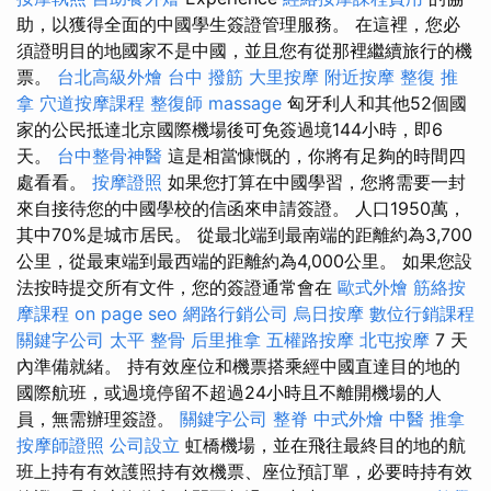
助，以獲得全面的中國學生簽證管理服務。 在這裡，您必
須證明目的地國家不是中國，並且您有從那裡繼續旅行的機
票。
台北高級外燴
台中 撥筋
大里按摩
附近按摩
整復 推
拿
穴道按摩課程
整復師
massage
匈牙利人和其他52個國
家的公民抵達北京國際機場後可免簽過境144小時，即6
天。
台中整骨神醫
這是相當慷慨的，你將有足夠的時間四
處看看。
按摩證照
如果您打算在中國學習，您將需要一封
來自接待您的中國學校的信函來申請簽證。 人口1950萬，
其中70%是城市居民。 從最北端到最南端的距離約為3,700
公里，從最東端到最西端的距離約為4,000公里。 如果您設
法按時提交所有文件，您的簽證通常會在
歐式外燴
筋絡按
摩課程
on page seo
網路行銷公司
烏日按摩
數位行銷課程
關鍵字公司
太平 整骨
后里推拿
五權路按摩
北屯按摩
7 天
內準備就緒。 持有效座位和機票搭乘經中國直達目的地的
國際航班，或過境停留不超過24小時且不離開機場的人
員，無需辦理簽證。
關鍵字公司
整脊
中式外燴
中醫 推拿
按摩師證照
公司設立
虹橋機場，並在飛往最終目的地的航
班上持有有效護照持有效機票、座位預訂單，必要時持有效