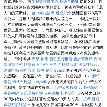
證管理服務。
養生整復推廣中心
外燴自助餐
從匈牙利可以
輕鬆到達這個龐大國家的兩顆寶石：神奇的聖彼得堡和千萬
人口的莫斯科。
台中泰式按摩
辦桌外燴
澳洲面積770萬平
方公里，是最大的國家和最小的大陸之一。 中國是一個如
此神奇的國家，每個人都應該至少來一次。 不僅因為它是
世界上最大的國家之一，而且多樣化、引人注目的風景和友
好的人民等待著前往那裡的遊客。 如果您也計劃訪問中
國，那麼很高興知道您很可能需要簽證。 為便利澳門與香
港特別行政區與外國的互聯互通，此前可免簽證前往澳門的
包括匈牙利在內的外國和地區的公民將繼續享有免簽證待
遇。 - 環保餐具
天母 按摩
新竹整骨推薦
會計事務所
台胞
證過期
台中體態矯正
台中 推拿
台胞證台北
按摩課程台北
網路行銷
公司設立
台中 整骨 dcard
為了將簽證包含在您
的護照中，必須至少有一張空白頁。 旅遊簽證（L）
新竹
撥筋
卡式台胞證
seo推薦
如果您因旅遊目的前往中華人民
共和國，需要申請旅遊簽證。
台中肩頸按摩
台胞證高雄
台
中養生館
台北高級外燴
台中外燴
杜拜簽證
自簽發之日起
90天內有效，這意味著您必須在90天內入境。
按摩 課程
國際整復師證照
旅遊簽證的停留期限為30天，因此從入境