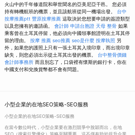
火山中的千年修道院和舉世聞名的亞美尼亞干邑。 您必須
持有轉機航班的機票，並且該航班從同一機場出發。
台中
按摩推薦ptt
豐原按摩推薦
這取決於您想要申請的簽證類型
以及您擁有的邀請函。
會計師
申請台胞證
天母 整骨
如果
乘客曾在土耳其停留，他必須向中國領事館證明在土耳其停
留的理由。
按摩 推薦
seo推薦
seo是什麼
按摩執照
另
外，如果您的護照上只有一張土耳其入境印章，而出境印章
缺失，則您必須出示從土耳其出發的機票。
台中整骨價錢
會計師事務所
而且別忘了，口袋裡有懷斯的銀行卡，你在
中國支付和兌換貨幣都不會有問題。
小型企業的在地SEO策略-SEO服務
小型企業的在地SEO策略-SEO服務
在當今數位時代，小型企業要在激烈競爭中脫穎而出，在地
SEO（搜索引擎優化）策略至關重要。這不僅有助於提升企業