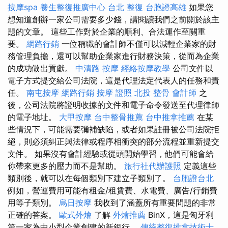
按摩spa
養生整復推廣中心
台北 整復
台胞證高雄
如果您
想知道創辦一家公司需要多少錢，請閱讀我們之前關於該主
題的文章。 這些工作對於企業的順利、合法運作至關重
要。
網路行銷
一位稱職的會計師不僅可以減輕企業家的財
務管理負擔，還可以幫助企業家進行財務決策，從而為企業
的成功做出貢獻。
中清路 按摩
經絡按摩教學
公司文件以
電子方式提交給公司法院，這是代理法定代表人的任務和責
任。
南屯按摩
網路行銷
按摩 證照
北投 整骨
會計師
之
後，公司法院將證明收據的文件和電子命令發送至代理律師
的電子地址。
大甲按摩
台中整骨推薦
台中推拿推薦
在某
些情況下，可能需要彌補缺陷，或者如果註冊被公司法院拒
絕，則必須糾正與法律或程序相衝突的部分流程並重新提交
文件。 如果沒有會計經驗或從頭開始學習，他們可能會給
你帶來更多的壓力而不是幫助。
旅行社代辦護照
定義這些
類別後，就可以在每個類別下建立子類別了。
台胞證台北
例如，營運費用可能有租金/租賃費、水電費、廣告/行銷費
用等子類別。
烏日按摩
我收到了涵蓋所有重要問題的非常
正確的答案。
歐式外燴
了解
外燴推薦
BinX，這是匈牙利
第一家為中小型企業創建的新銀行。
傳統整復推拿技術士