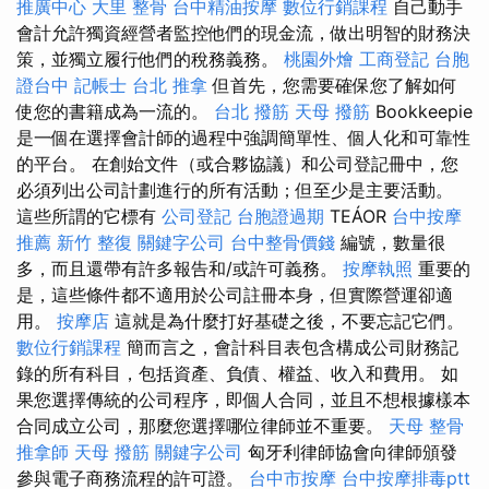
推廣中心
大里 整骨
台中精油按摩
數位行銷課程
自己動手
會計允許獨資經營者監控他們的現金流，做出明智的財務決
策，並獨立履行他們的稅務義務。
桃園外燴
工商登記
台胞
證台中
記帳士
台北 推拿
但首先，您需要確保您了解如何
使您的書籍成為一流的。
台北 撥筋
天母 撥筋
Bookkeepie
是一個在選擇會計師的過程中強調簡單性、個人化和可靠性
的平台。 在創始文件（或合夥協議）和公司登記冊中，您
必須列出公司計劃進行的所有活動；但至少是主要活動。
這些所謂的它標有
公司登記
台胞證過期
TEÁOR
台中按摩
推薦
新竹 整復
關鍵字公司
台中整骨價錢
編號，數量很
多，而且還帶有許多報告和/或許可義務。
按摩執照
重要的
是，這些條件都不適用於公司註冊本身，但實際營運卻適
用。
按摩店
這就是為什麼打好基礎之後，不要忘記它們。
數位行銷課程
簡而言之，會計科目表包含構成公司財務記
錄的所有科目，包括資產、負債、權益、收入和費用。 如
果您選擇傳統的公司程序，即個人合同，並且不想根據樣本
合同成立公司，那麼您選擇哪位律師並不重要。
天母 整骨
推拿師
天母 撥筋
關鍵字公司
匈牙利律師協會向律師頒發
參與電子商務流程的許可證。
台中市按摩
台中按摩排毒ptt