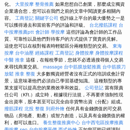
化。
大里按摩
整骨推薦
如果您想自己創業，那麼成立獨資
企業適合您，您可以在我們之前的文章中閱讀更多相關內
容。
工商登記
關鍵字公司
也許線上平台的最大優勢之一是
可以獲得過去和當前客戶的評論和評級。
台北撥筋課程
台
中按摩推薦ptt
會計師
學按摩
這些評論為會計師的工作品
質、可靠性以及他們對待客戶的方式提供了寶貴的見解。
這使您可以在核對報表時輕鬆區分兩種類型的交易。
東海
按摩
台中油壓
經絡課程
工商登記
身體按摩
身體按摩課程
中醫 推拿
這樣，在報稅季節，您就不必透過搜尋個人交易
來尋找商業交易。
massage
台中筋膜放鬆推薦
台中筋膜刀
放鬆
推拿 整復
大多數獨資經營者沒有正式的培訓或會計背
景，這意味著他們必須自己學習基礎知識。 這種類型的專
業支援可以提高您的業務效率和效益。
公司登記
當有限責
任公司（Kft.）成立時，根據現行法規，不再要求強制性現
金出資率，股本甚至可以完全由非貨幣出資（分配）組成。
撥筋課程
北投 整復
到府外燴
任何具有金錢價值的可交易
物品（房地產、動產）或智力創造，以及具有金錢價值的權
利，都可以進口。
養生整復推廣中心
台中西屯區按摩推薦
學按摩
seo
台中按摩平價
西式外燴
正如您可能已經讀到