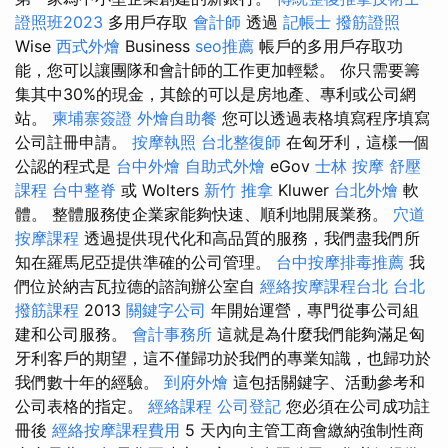
證照班2023
多用戶存取
會計師
透過
記帳士
撥筋證照
Wise
西式外燴
Business
seo推薦
帳戶的多用戶存取功
能，您可以讓團隊和會計師的工作更加輕鬆。 你只需要籌
集其中30%的現金，其餘的可以是房地產、專利或公司網
站。
柬埔寨簽證
外燴自助餐
您可以透過表格填寫程序填寫
公司註冊申請。
按摩執照
台北整復師
在匈牙利，這樣一個
公認的程式是
台中外燴
自助式外燴
eGov
士林 按摩
舒壓
課程
台中整脊
或 Wolters
新竹 推拿
Kluwer
台北外燴
軟
體。 整體服務使企業家能夠快速、順利地開展業務。
穴道
按摩課程
透過提供現代化和高品質的服務，我們盡我們所
知在羅馬尼亞提供準確的公司管理。
台中按摩排毒推薦
我
們位於納吉瓦拉德的諮詢辦公室自
經絡按摩課程台北
台北
撥筋課程
2013
關鍵字公司
年開始運營，專門從事公司組
建和公司服務。
會計事務所
這就是為什麼我們能夠滿足匈
牙利客戶的期望，這不僅歸功於我們的專業知識，也歸功於
我們數十年的經驗。
到府外燴
這包括關鍵字、活動參考和
公司表格的指定。
經絡課程
公司登記
您必須在公司成功註
冊後
經絡按摩課程費用
5 天內向主管工商會繳納強制性商