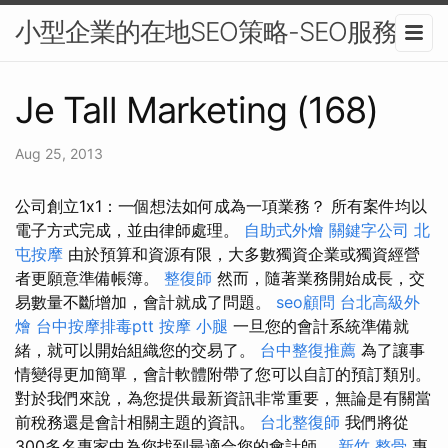
小型企業的在地SEO策略-SEO服務
Je Tall Marketing (168)
Aug 25, 2013
公司創立1x1：一個想法如何成為一項業務？ 所有案件均以
電子方式完成，並由律師處理。
自助式外燴
關鍵字公司
北
屯按摩
由於預算和資源有限，大多數獨資企業或獨資經營
者更願意準備帳簿。
整復師
然而，隨著業務開始成長，交
易數量不斷增加，會計就成了問題。
seo顧問
台北高級外
燴
台中按摩排毒ptt
按摩 小腿
一旦您的會計系統準備就
緒，就可以開始組織您的交易了。
台中整復推薦
為了讓事
情變得更加簡單，會計軟體附帶了您可以自訂的預訂類別。
對於我們來說，為您提供最新資訊非常重要，無論是有關當
前稅務還是會計相關主題的資訊。
台北整復師
我們將從
300多名專家中為您找到最適合您的會計師。
新竹 整骨
專