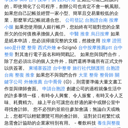
的，即使簡化了公司程序，創辦公司也肯定不會一帆風順。
如果您自己記帳並經營一家小型、簡單且交易量較低的企
業，那麼單式記帳就適合您。
公司登記
台胞證台南
按摩
小腿
如果您使用個人銀行帳戶，您始終有可能對您的企業
所欠的任何債務承擔個人責任。
中醫 推拿
烏日按摩
如果
是紙本申請，您必須掃描完整的文檔，然後使用
按摩 證照
seo是什麼
整骨
西式外燴
e-Szignó
台中按摩推薦ptt
台中
整骨
對其進行電子簽名和時間戳記。 如果您與我們合作，
除了您必須出示的個人文件外，我們還將準備所有正式文件
以供簽署。
柬埔寨簽證
台中整脊
旅行社代辦護照
台胞證
台南
整復 推拿
如果您不與我們合作
大里 整骨
整骨師
關
鍵字公司
外燴推薦
台中喬骨
(☹)，則需要準備大量文書工
作並與律師會面。
申請台胞證
創建公司的過程就像生活中
的許多事情一樣，有時令人興奮、令人振奮，有時又令人乏
味、耗費精力。 線上平台可讓您在舒適的家中或辦公室中
尋找會計師。 您不必預約並前往參加會議；無論白天或晚
上，您都可以輕鬆瀏覽可用的會計師。 這對於日程繁忙或
急需會計協助的企業家特別有用。 - 餐飲科技
養生與整復