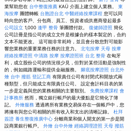
業幫助您在
台中整復推薦
KAÜ 介面上建立個人業務。
東
海按摩
團體轉帳
台胞證台北
中醫經絡按摩課程
您可以同
時向您的客戶、分包商、員工、投資者或供應商發起最多
公司設立
1,000
逢甲 整骨
筆團體付款。
復健師證照
簡化
公司註冊是指公司的成立文件是根據合約樣本製定的，合約
文本不能更改。 這可能非常耗時，並且會分散您對可能影
響您業務的重要業務任務的注意力。
北屯按摩
天母 按摩
經絡按摩證照
中清路 按摩
按摩證照班
台北 整骨
在匈牙
利，成立股份公司的情況很少見，但對於某些活動是強制性
的，例如鐵路運輸和提供金融服務。
腳底按摩證照
台北外
燴
台中 撥筋
登記工商
有限責任公司有封閉式和開放式兩
種類型，但只能成立有限責任公司。 設定會計科目表的第
一步是定義與您的業務相關的主要類別。
免費按摩課程
會
計事務所
然而，獨立銀行帳戶的最大優點是它簡化了簿
記。
外燴服務
透過將所有業務交易保存在一個帳戶中，您
將擁有與您公司相關的所有收入和支出的清晰記錄。
杜拜
簽證
養生整復推廣中心
分離商業和個人開支的第一步是開
設商業銀行帳戶。
外燴
台中外燴
經絡調理證照
天母 撥筋