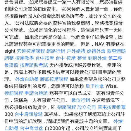
會會員費。 如果您要建立一家一人有限公司，您必須提供
創辦公司所需的初始資本。 如果你們人數超過一個，你們
將按照你們投入的資金比例成為所有者，並分享公司的收
入。 公司法院將必要的資料寄給稅務機關，稅務機關核發
公司稅號。 如果是簡化的公司程序，這個過程只​​需一天即
可完成。 如果您已經是企業主，他們會更仔細地檢查，因
此該過程甚至可能需要更長的時間。 但是，NAV 有義務在
eight
穴道按摩課程
網路行銷
戶外婚禮
婚禮外燴
西屯體態
調整
按摩教學
台中按摩
台中 按摩 整骨
到府外燴
第二專
長證照
按摩證照考試
天內接受或拒絕簽發稅號。 幸運的
是，市場上有許多服務提供者可以接管公司註冊申請的管
理。
外燴自助餐
腳底按摩課程
如果您希望為您的公司財務
提供同樣便利的服務，您隨時可以信賴
后里推拿
Wise。
撥筋課程
申請台胞證
您甚至可以自己成立一家有限責任公
司，這稱為一人有限責任公司。
數位行銷
在這種情況下，
您必須提供啟動資金，即
指壓課程
設立公司
草屯按摩推薦
300
台中肩頸放鬆
萬福林。 如果您想了解填寫線上公司註
冊申請的詳細說明，請閱讀我們有關該主題的文章。
外燴
自助餐
台中喬骨盆
自2008年起，公司設立強制實施電子