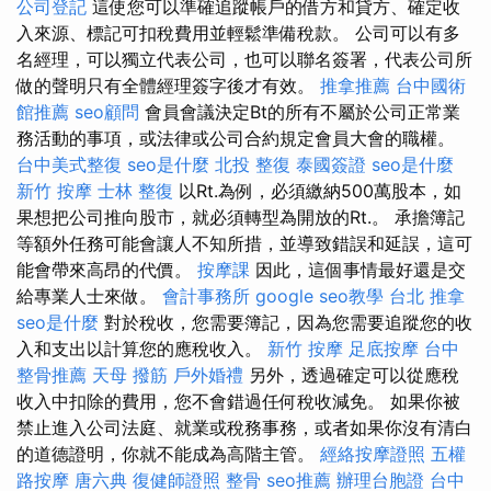
公司登記
這使您可以準確追蹤帳戶的借方和貸方、確定收
入來源、標記可扣稅費用並輕鬆準備稅款。 公司可以有多
名經理，可以獨立代表公司，也可以聯名簽署，代表公司所
做的聲明只有全體經理簽字後才有效。
推拿推薦
台中國術
館推薦
seo顧問
會員會議決定Bt的所有不屬於公司正常業
務活動的事項，或法律或公司合約規定會員大會的職權。
台中美式整復
seo是什麼
北投 整復
泰國簽證
seo是什麼
新竹 按摩
士林 整復
以Rt.為例，必須繳納500萬股本，如
果想把公司推向股市，就必須轉型為開放的Rt.。 承擔簿記
等額外任務可能會讓人不知所措，並導致錯誤和延誤，這可
能會帶來高昂的代價。
按摩課
因此，這個事情最好還是交
給專業人士來做。
會計事務所
google seo教學
台北 推拿
seo是什麼
對於稅收，您需要簿記，因為您需要追蹤您的收
入和支出以計算您的應稅收入。
新竹 按摩
足底按摩
台中
整骨推薦
天母 撥筋
戶外婚禮
另外，透過確定可以從應稅
收入中扣除的費用，您不會錯過任何稅收減免。 如果你被
禁止進入公司法庭、就業或稅務事務，或者如果你沒有清白
的道德證明，你就不能成為高階主管。
經絡按摩證照
五權
路按摩
唐六典
復健師證照
整骨
seo推薦
辦理台胞證
台中